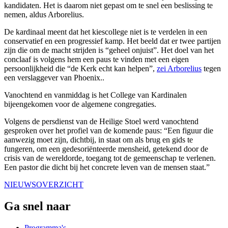
kandidaten. Het is daarom niet gepast om te snel een beslissing te
nemen, aldus Arborelius.
De kardinaal meent dat het kiescollege niet is te verdelen in een
conservatief en een progressief kamp. Het beeld dat er twee partijen
zijn die om de macht strijden is “geheel onjuist”. Het doel van het
conclaaf is volgens hem een paus te vinden met een eigen
persoonlijkheid die “de Kerk echt kan helpen”,
zei Arborelius
tegen
een verslaggever van Phoenix..
Vanochtend en vanmiddag is het College van Kardinalen
bijeengekomen voor de algemene congregaties.
Volgens de persdienst van de Heilige Stoel werd vanochtend
gesproken over het profiel van de komende paus: “Een figuur die
aanwezig moet zijn, dichtbij, in staat om als brug en gids te
fungeren, om een gedesoriënteerde mensheid, getekend door de
crisis van de wereldorde, toegang tot de gemeenschap te verlenen.
Een pastor die dicht bij het concrete leven van de mensen staat.”
NIEUWSOVERZICHT
Ga snel naar
Programma's