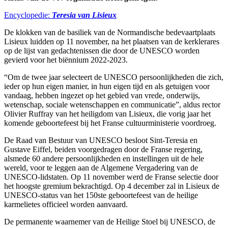
Encyclopedie:
Teresia van Lisieux
De klokken van de basiliek van de Normandische bedevaartplaats
Lisieux luidden op 11 november, na het plaatsen van de kerklerares
op de lijst van gedachtenissen die door de UNESCO worden
gevierd voor het biënnium 2022-2023.
“Om de twee jaar selecteert de UNESCO persoonlijkheden die zich,
ieder op hun eigen manier, in hun eigen tijd en als getuigen voor
vandaag, hebben ingezet op het gebied van vrede, onderwijs,
wetenschap, sociale wetenschappen en communicatie”, aldus rector
Olivier Ruffray van het heiligdom van Lisieux, die vorig jaar het
komende geboortefeest bij het Franse cultuurministerie voordroeg.
De Raad van Bestuur van UNESCO besloot Sint-Teresia en
Gustave Eiffel, beiden voorgedragen door de Franse regering,
alsmede 60 andere persoonlijkheden en instellingen uit de hele
wereld, voor te leggen aan de Algemene Vergadering van de
UNESCO-lidstaten. Op 11 november werd de Franse selectie door
het hoogste gremium bekrachtigd. Op 4 december zal in Lisieux de
UNESCO-status van het 150ste geboortefeest van de heilige
karmelietes officieel worden aanvaard.
De permanente waarnemer van de Heilige Stoel bij UNESCO, de