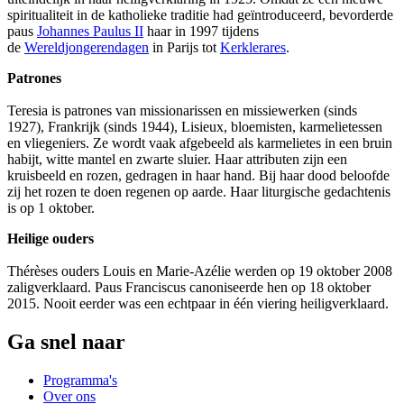
spiritualiteit in de katholieke traditie had geïntroduceerd, bevorderde
paus
Johannes Paulus II
haar in 1997 tijdens
de
Wereldjongerendagen
in Parijs tot
Kerklerares
.
Patrones
Teresia is patrones van missionarissen en missiewerken (sinds
1927), Frankrijk (sinds 1944), Lisieux, bloemisten, karmelietessen
en vliegeniers. Ze wordt vaak afgebeeld als karmelietes in een bruin
habijt, witte mantel en zwarte sluier. Haar attributen zijn een
kruisbeeld en rozen, gedragen in haar hand. Bij haar dood beloofde
zij het rozen te doen regenen op aarde. Haar liturgische gedachtenis
is op 1 oktober.
Heilige ouders
Thérèses ouders Louis en Marie-Azélie werden op 19 oktober 2008
zaligverklaard. Paus Franciscus canoniseerde hen op 18 oktober
2015. Nooit eerder was een echtpaar in één viering heiligverklaard.
Ga snel naar
Programma's
Over ons