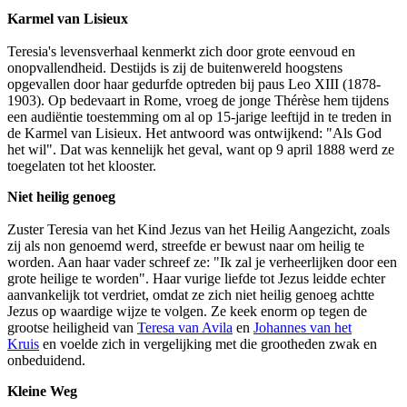
Karmel van Lisieux
Teresia's levensverhaal kenmerkt zich door grote eenvoud en
onopvallendheid. Destijds is zij de buitenwereld hoogstens
opgevallen door haar gedurfde optreden bij paus Leo XIII (1878-
1903). Op bedevaart in Rome, vroeg de jonge Thérèse hem tijdens
een audiëntie toestemming om al op 15-jarige leeftijd in te treden in
de Karmel van Lisieux. Het antwoord was ontwijkend: "Als God
het wil". Dat was kennelijk het geval, want op 9 april 1888 werd ze
toegelaten tot het klooster.
Niet heilig genoeg
Zuster Teresia van het Kind Jezus van het Heilig Aangezicht, zoals
zij als non genoemd werd, streefde er bewust naar om heilig te
worden. Aan haar vader schreef ze: "Ik zal je verheerlijken door een
grote heilige te worden". Haar vurige liefde tot Jezus leidde echter
aanvankelijk tot verdriet, omdat ze zich niet heilig genoeg achtte
Jezus op waardige wijze te volgen. Ze keek enorm op tegen de
grootse heiligheid van
Teresa van Avila
en
Johannes van het
Kruis
en voelde zich in vergelijking met die grootheden zwak en
onbeduidend.
Kleine Weg