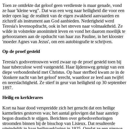
Toen ze ontdekte dat geloof geen verdienste is maar genade, vond
ze haar 'kleine weg". Dat was een weg naar heiligheid die voor een
ieder open lag: de realiteit van de eigen zwakheid aanvaarden en
zichzelf als instrument aan God aanbieden. Nederigheid werd
Teresia's levensopdracht, ook in het streven naar volmaaktheid. Ze
wilde in volstrekte anonimiteit leven en vond het daarom moeilijk te
gehoorzamen aan de opdracht van haar zus Pauline, in het klooster
'moeder Agnes van Jezus', om een autobiografie te schrijven.
Op de proef gesteld
Teresia's godsvertrouwen werd zwaar op de proef gesteld toen bij
haar tuberculose werd vastgesteld. Haar lijdensweg getuigt van een
diepe verbondenheid met Christus. Op haar sterfbed kwam ze in de
'donkere nacht van het geloof' terecht, waardoor ze leed aan twijfel
en neerslachtigheid. Ze stierf in geur van heiligheid op 30 september
1897.
Heilig en kerklerares
Kort na haar dood verspreidde zich het gerucht dat een heilige
karmelietes gestorven was; het aantal gelovigen dat haar aanriep
begon drastisch te stijgen. Berichten over gebedsverhoringen
stroomden binnen bij de bisschop van Lisieux. Dat resulteerde
uiteindelijk in haar heiligverklaring in 1925. Omdat ze een nieuwe