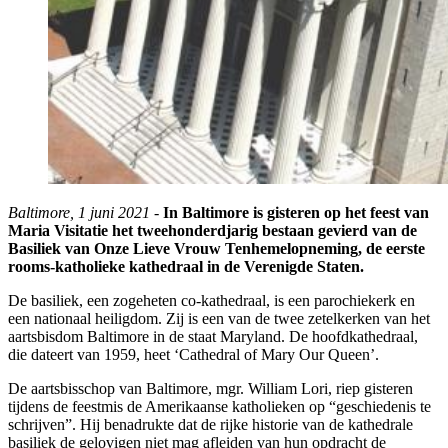
Baltimore, 1 juni 2021 -
In Baltimore is gisteren op het feest van
Maria Visitatie het tweehonderdjarig bestaan gevierd van de
Basiliek van Onze Lieve Vrouw Tenhemelopneming, de eerste
rooms-katholieke kathedraal in de Verenigde Staten.
De basiliek, een zogeheten co-kathedraal, is een parochiekerk en
een nationaal heiligdom. Zij is een van de twee zetelkerken van het
aartsbisdom Baltimore in de staat Maryland. De hoofdkathedraal,
die dateert van 1959, heet ‘Cathedral of Mary Our Queen’.
De aartsbisschop van Baltimore, mgr. William Lori, riep gisteren
tijdens de feestmis de Amerikaanse katholieken op “geschiedenis te
schrijven”. Hij benadrukte dat de rijke historie van de kathedrale
basiliek de gelovigen niet mag afleiden van hun opdracht de