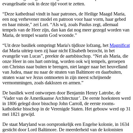
evangelisatie ook in deze tijd voort te zetten.
“Deze kathedraal vindt in haar patrones, de Heilige Maagd Maria,
een nog verhevener model en patroon voor haar vorm, haar gebed
en haar missie," zei Lori. “Als wij, zoals Paulus zegt, allemaal
tempels van de Heer zijn, dan kan dat nog meer gezegd worden van
Maria, de tempel waarin God woonde.”
“Uit deze basiliek ontspringt Maria's tijdloze lofzang, het
Magnificat
dat Maria uitriep toen zij haar nicht Elisabeth bezocht, in het
evangelie van Lucas”, preekte de aartsbisschop. “Net als Maria, die
onze Heer in ons hart ontving, worden ook wij tempels, geroepen
om Christus naar buiten te brengen, niet langer naar het heuvelland
van Judea, maar nu naar de straten van Baltimore en daarbuiten,
straten waar we Jezus ontmoeten in zijn meest schrijnende
vermommingen, zoals daklozen en armen.”
De basiliek werd ontworpen door Benjamin Henry Latrobe, de
‘Vader van de Amerikaanse Architectuur’. De eerste hoeksteen werd
in 1806 gelegd door bisschop John Carroll, de eerste rooms-
katholieke bisschop in de Verenigde Staten. Het gebouw werd op 31
mei 1821 gewijd.
De staat Maryland was oorspronkelijk een Engelse kolonie, in 1634
gesticht door Lord Baltimore. De meerderheid van de kolonisten