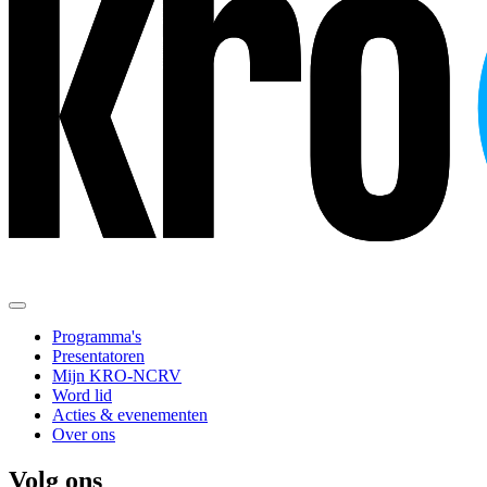
Programma's
Presentatoren
Mijn KRO-NCRV
Word lid
Acties & evenementen
Over ons
Volg ons