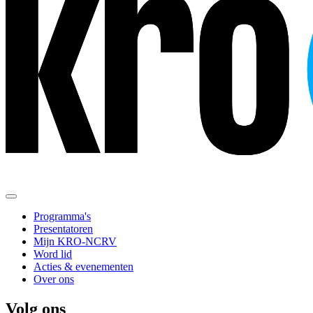
Programma's
Presentatoren
Mijn KRO-NCRV
Word lid
Acties & evenementen
Over ons
Volg ons