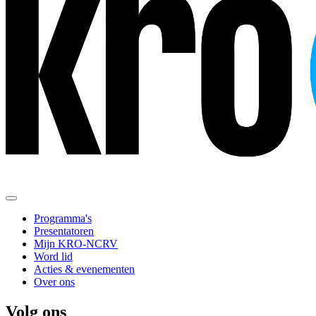
Programma's
Presentatoren
Mijn KRO-NCRV
Word lid
Acties & evenementen
Over ons
Volg ons