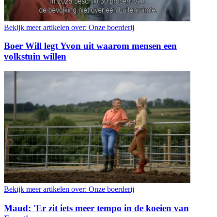
Bekijk meer artikelen over:
Onze boerderij
Boer Will legt Yvon uit waarom mensen een
volkstuin willen
Bekijk meer artikelen over:
Onze boerderij
Maud: 'Er zit iets meer tempo in de koeien van