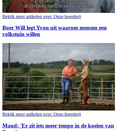
Bekijk meer artikelen over:
Onze boerderij
Boer Will legt Yvon uit waarom mensen een
volkstuin willen
Bekijk meer artikelen over:
Onze boerderij
Maud: 'Er zit iets meer tempo in de koeien van