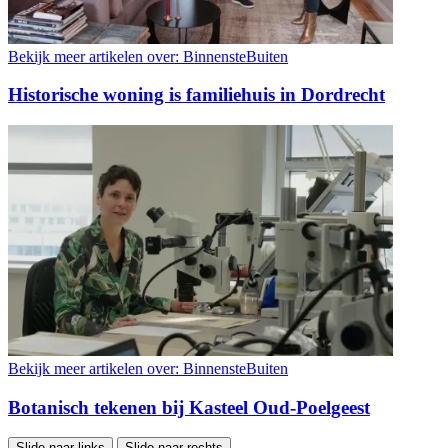
Bekijk meer artikelen over:
BinnensteBuiten
Historische woning is familiehuis in Dordrecht
Bekijk meer artikelen over:
BinnensteBuiten
Botanisch tekenen bij Kasteel Oud-Poelgeest
Slide naar links
Slide naar rechts