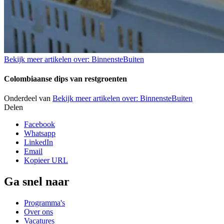
Bekijk meer artikelen over:
BinnensteBuiten
Colombiaanse dips van restgroenten
Onderdeel van
Bekijk meer artikelen over:
BinnensteBuiten
Delen
Facebook
Whatsapp
LinkedIn
Email
Kopieer URL
Ga snel naar
Programma's
Over ons
Vacatures