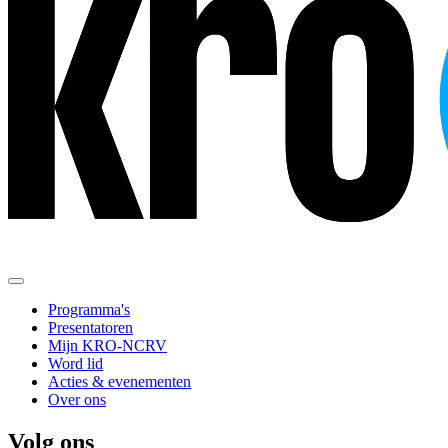
Programma's
Presentatoren
Mijn KRO-NCRV
Word lid
Acties & evenementen
Over ons
Volg ons