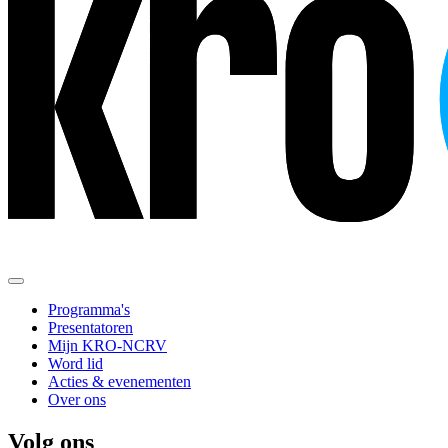
Programma's
Presentatoren
Mijn KRO-NCRV
Word lid
Acties & evenementen
Over ons
Volg ons