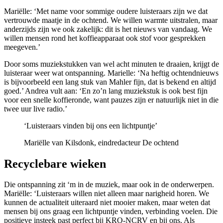
Mariëlle: ‘Met name voor sommige oudere luisteraars zijn we dat
vertrouwde maatje in de ochtend. We willen warmte uitstralen, maar
anderzijds zijn we ook zakelijk: dit is het nieuws van vandaag. We
willen mensen rond het koffieapparaat ook stof voor gesprekken
meegeven.’
Door soms muziekstukken van wel acht minuten te draaien, krijgt de
luisteraar weer wat ontspanning. Marielle: ‘Na heftig ochtendnieuws
is bijvoorbeeld een lang stuk van Mahler fijn, dat is bekend en altijd
goed.’ Andrea vult aan: ‘En zo’n lang muziekstuk is ook best fijn
voor een snelle koffieronde, want pauzes zijn er natuurlijk niet in die
twee uur live radio.’
‘Luisteraars vinden bij ons een lichtpuntje’
Mariëlle van Kilsdonk, eindredacteur De ochtend
Recyclebare wieken
Die ontspanning zit ‘m in de muziek, maar ook in de onderwerpen.
Mariëlle: ‘Luisteraars willen niet
alleen maar narigheid horen. We
kunnen de actualiteit uiteraard niet mooier maken, maar weten dat
mensen bij ons graag een lichtpuntje vinden, verbinding voelen. Die
positieve insteek past perfect bij KRO-NCRV en bij ons. Als