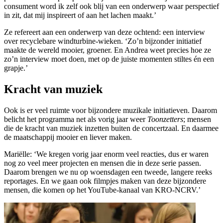
consument word ik zelf ook blij van een onderwerp waar perspectief
in zit, dat mij inspireert of aan het lachen maakt.’
Ze refereert aan een onderwerp van deze ochtend: een interview
over recyclebare windturbine-wieken. ‘Zo’n bijzonder initiatief
maakte de wereld mooier, groener. En Andrea weet precies hoe ze
zo’n interview moet doen, met op de juiste momenten stiltes én een
grapje.’
Kracht van muziek
Ook is er veel ruimte voor bijzondere muzikale initiatieven. Daarom
belicht het programma net als vorig jaar weer
Toonzetters
; mensen
die de kracht van muziek inzetten buiten de concertzaal. En daarmee
de maatschappij mooier en liever maken.
Mariëlle: ‘We kregen vorig jaar enorm veel reacties, dus er waren
nog zo veel meer projecten en mensen die in deze serie passen.
Daarom brengen we nu op woensdagen een tweede, langere reeks
reportages. En we gaan ook filmpjes maken van deze bijzondere
mensen, die komen op het YouTube-kanaal van KRO-NCRV.’