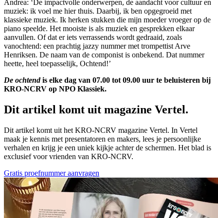
Andrea: ‘De impactvolle
onderwerpen, de aandacht voor cultuur en
muziek: ik voel me hier thuis. Daarbij, ik ben opgegroeid
met
klassieke muziek. Ik herken stukken die mijn moeder vroeger op de
piano speelde. Het mooiste
is als muziek en gesprekken elkaar
aanvullen. Of dat er iets verrassends wordt gedraaid, zoals
vanochtend: een prachtig jazzy nummer met trompettist Arve
Henriksen. De naam van de componist is onbekend. Dat nummer
heette, heel toepasselijk, Ochtend!’
De ochtend
is elke dag van 07.00 tot 09.00 uur te beluisteren bij
KRO-NCRV op NPO Klassiek.
Dit artikel komt uit magazine Vertel.
Dit artikel komt uit het KRO-NCRV magazine Vertel. In Vertel
maak je kennis met presentatoren en makers, lees je persoonlijke
verhalen en krijg je een uniek kijkje achter de schermen. Het blad is
exclusief voor vrienden van KRO-NCRV.
Gratis proefnummer aanvragen