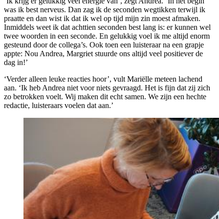
‘Ik krijg er gelukkig veel energie van’, zegt Andrea. ‘In het begin
was ik best nerveus. Dan zag ik de seconden wegtikken terwijl ik
praatte en dan wist ik dat ik wel op tijd mijn zin moest afmaken.
Inmiddels weet ik dat achttien seconden best lang is: er kunnen wel
twee woorden in een seconde.
En gelukkig voel ik me altijd enorm
gesteund door de collega’s. Ook toen een luisteraar na een grapje
appte: Nou Andrea, Margriet stuurde ons altijd veel positiever de
dag in!’
‘Verder alleen leuke reacties hoor’, vult Mariëlle meteen lachend
aan. ‘Ik heb Andrea niet voor niets gevraagd. Het is fijn dat zij zich
zo betrokken voelt. Wij maken dit echt samen. We zijn een hechte
redactie, luisteraars voelen dat aan.’