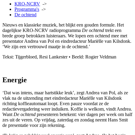
KRO-NCRV
->
Programma's
->
De ochtend
Nieuws en klassieke muziek, het blijkt een gouden formule. Het
dagelijkse KRO-NCRV radioprogramma
De ochtend
trekt een
brede groep betrokken luisteraars. We lopen een ochtend mee met
presentator Andrea van Pol en eindredacteur Mariëlle van Kilsdonk.
‘We zijn een vertrouwd maatje in de ochtend.’
Tekst: Tijgerbloed, Resi Lankester • Beeld: Rogier Veldman
Energie
‘Dat was intens, maar hartstikke leuk’, zegt Andrea van Pol, als ze
vlak na de uitzending met eindredacteur Mariëlle van Kilsdonk
richting koffieautomaat loopt. Even pauze voordat ze de
redactievergadering weer induiken. Koffie is welkom, vindt Andrea.
Want
De ochtend
presenteren betekent: vier dagen per week om half
zes uit de veren.
Op vrijdag, zaterdag en zondag neemt Hans Smit
de presentatie voor zijn rekening.