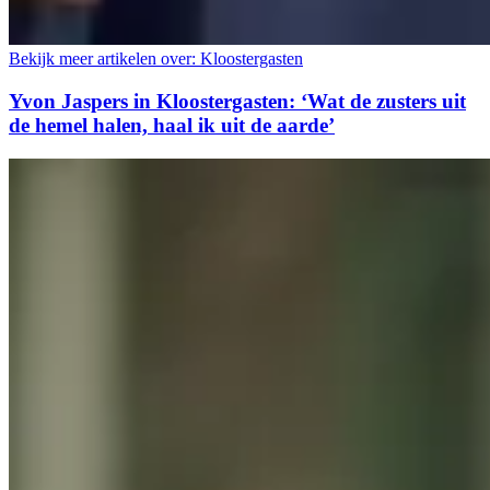
Bekijk meer artikelen over:
Kloostergasten
Yvon Jaspers in Kloostergasten: ‘Wat de zusters uit
de hemel halen, haal ik uit de aarde’