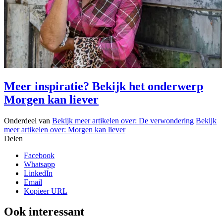
Meer inspiratie? Bekijk het onderwerp
Morgen kan liever
Onderdeel van
Bekijk meer artikelen over:
De verwondering
Bekijk
meer artikelen over:
Morgen kan liever
Delen
Facebook
Whatsapp
LinkedIn
Email
Kopieer URL
Ook interessant