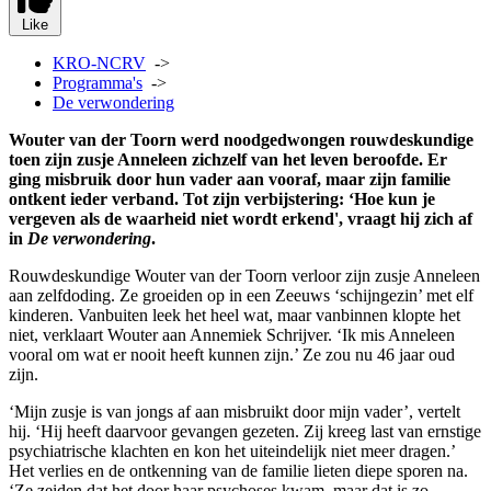
Like
KRO-NCRV
->
Programma's
->
De verwondering
Wouter van der Toorn werd noodgedwongen rouwdeskundige
toen zijn zusje Anneleen zichzelf van het leven beroofde. Er
ging misbruik door hun vader aan vooraf, maar zijn familie
ontkent ieder verband. Tot zijn verbijstering: ‘Hoe kun je
vergeven als de waarheid niet wordt erkend', vraagt hij zich af
in
De verwondering
.
Rouwdeskundige Wouter van der Toorn verloor zijn zusje Anneleen
aan zelfdoding. Ze groeiden op in een Zeeuws ‘schijngezin’ met elf
kinderen. Vanbuiten leek het heel wat, maar vanbinnen klopte het
niet, verklaart Wouter aan Annemiek Schrijver. ‘Ik mis Anneleen
vooral om wat er nooit heeft kunnen zijn.’ Ze zou nu 46 jaar oud
zijn.
‘Mijn zusje is van jongs af aan misbruikt door mijn vader’, vertelt
hij. ‘Hij heeft daarvoor gevangen gezeten. Zij kreeg last van ernstige
psychiatrische klachten en kon het uiteindelijk niet meer dragen.’
Het verlies en de ontkenning van de familie lieten diepe sporen na.
‘Ze zeiden dat het door haar psychoses kwam, maar dat is zo