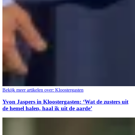
Bekijk meer artikelen over:
Kloostergasten
Yvon Jaspers in Kloostergasten: ‘Wat de zusters uit
de hemel halen, haal ik uit de aarde’