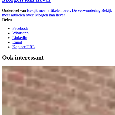
Onderdeel van
Bekijk meer artikelen over:
De verwondering
Bekijk
meer artikelen over:
Morgen kan liever
Delen
Facebook
Whatsapp
LinkedIn
Email
Kopieer URL
Ook interessant