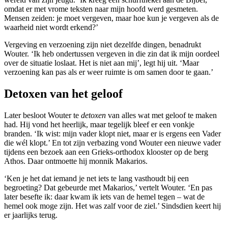
omdat er met vrome teksten naar mijn hoofd werd gesmeten.
Mensen zeiden: je moet vergeven, maar hoe kun je vergeven als de
waarheid niet wordt erkend?’
Vergeving en verzoening zijn niet dezelfde dingen, benadrukt
Wouter. ‘Ik heb ondertussen vergeven in die zin dat ik mijn oordeel
over de situatie loslaat. Het is niet aan mij’, legt hij uit. ‘Maar
verzoening kan pas als er weer ruimte is om samen door te gaan.’
Detoxen van het geloof
Later besloot Wouter te
detoxen
van alles wat met geloof te maken
had. Hij vond het heerlijk, maar tegelijk bleef er een vonkje
branden. ‘Ik wist: mijn vader klopt niet, maar er is ergens een Vader
die wél klopt.’ En tot zijn verbazing vond Wouter een nieuwe vader
tijdens een bezoek aan een Grieks-orthodox klooster op de berg
Athos. Daar ontmoette hij monnik Makarios.
‘Ken je het dat iemand je net iets te lang vasthoudt bij een
begroeting? Dat gebeurde met Makarios,’ vertelt Wouter. ‘En pas
later besefte ik: daar kwam ik iets van de hemel tegen – wat de
hemel ook moge zijn. Het was zalf voor de ziel.’ Sindsdien keert hij
er jaarlijks terug.