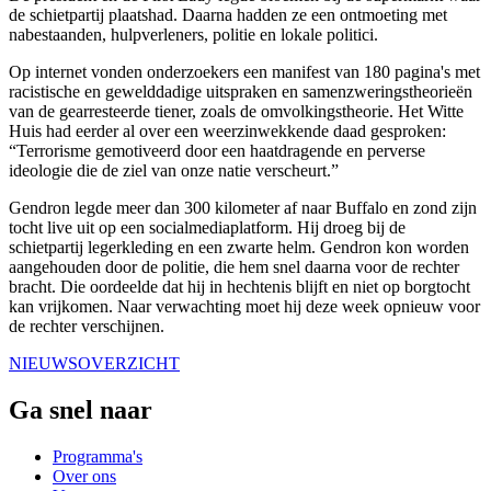
de schietpartij plaatshad. Daarna hadden ze een ontmoeting met
nabestaanden, hulpverleners, politie en lokale politici.
Op internet vonden onderzoekers een manifest van 180 pagina's met
racistische en gewelddadige uitspraken en samenzweringstheorieën
van de gearresteerde tiener, zoals de omvolkingstheorie. Het Witte
Huis had eerder al over een weerzinwekkende daad gesproken:
“Terrorisme gemotiveerd door een haatdragende en perverse
ideologie die de ziel van onze natie verscheurt.”
Gendron legde meer dan 300 kilometer af naar Buffalo en zond zijn
tocht live uit op een socialmediaplatform. Hij droeg bij de
schietpartij legerkleding en een zwarte helm. Gendron kon worden
aangehouden door de politie, die hem snel daarna voor de rechter
bracht. Die oordeelde dat hij in hechtenis blijft en niet op borgtocht
kan vrijkomen. Naar verwachting moet hij deze week opnieuw voor
de rechter verschijnen.
NIEUWSOVERZICHT
Ga snel naar
Programma's
Over ons