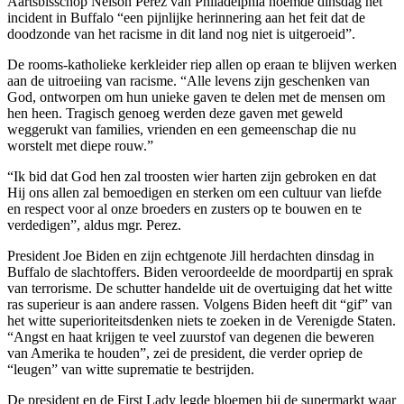
Aartsbisschop Nelson Perez van Philadelphia noemde dinsdag het
incident in Buffalo “een pijnlijke herinnering aan het feit dat de
doodzonde van het racisme in dit land nog niet is uitgeroeid”.
De rooms-katholieke kerkleider riep allen op eraan te blijven werken
aan de uitroeiing van racisme. “Alle levens zijn geschenken van
God, ontworpen om hun unieke gaven te delen met de mensen om
hen heen. Tragisch genoeg werden deze gaven met geweld
weggerukt van families, vrienden en een gemeenschap die nu
worstelt met diepe rouw.”
“Ik bid dat God hen zal troosten wier harten zijn gebroken en dat
Hij ons allen zal bemoedigen en sterken om een cultuur van liefde
en respect voor al onze broeders en zusters op te bouwen en te
verdedigen”, aldus mgr. Perez.
President Joe Biden en zijn echtgenote Jill herdachten dinsdag in
Buffalo de slachtoffers. Biden veroordeelde de moordpartij en sprak
van terrorisme. De schutter handelde uit de overtuiging dat het witte
ras superieur is aan andere rassen. Volgens Biden heeft dit “gif” van
het witte superioriteitsdenken niets te zoeken in de Verenigde Staten.
“Angst en haat krijgen te veel zuurstof van degenen die beweren
van Amerika te houden”, zei de president, die verder opriep de
“leugen” van witte suprematie te bestrijden.
De president en de First Lady legde bloemen bij de supermarkt waar