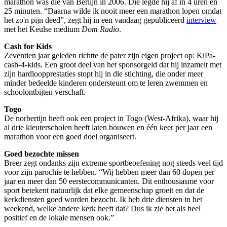
marathon was die van Berlijn in 2006. Die legde hij af in 4 uren en
25 minuten. “Daarna wilde ik nooit meer een marathon lopen omdat
het zo'n pijn deed”, zegt hij in een vandaag gepubliceerd
interview
met het Keulse medium
Dom Radio
.
Cash for Kids
Zeventien jaar geleden richtte de pater zijn eigen project op: KiPa-
cash-4-kids. Een groot deel van het sponsorgeld dat hij inzamelt met
zijn hardloopprestaties stopt hij in die stichting, die onder meer
minder bedeelde kinderen ondersteunt om te leren zwemmen en
schoolontbijten verschaft.
Togo
De norbertijn heeft ook een project in Togo (West-Afrika), waar hij
al drie kleuterscholen heeft laten bouwen en één keer per jaar een
marathon voor een goed doel organiseert.
Goed bezochte missen
Breer zegt ondanks zijn extreme sportbeoefening nog steeds veel tijd
voor zijn parochie te hebben. “Wij hebben meer dan 60 dopen per
jaar en meer dan 50 eerstecommunicanten. Dit enthousiasme voor
sport betekent natuurlijk dat elke gemeenschap groeit en dat de
kerkdiensten goed worden bezocht. Ik heb drie diensten in het
weekend, welke andere kerk heeft dat? Dus ik zie het als heel
positief en de lokale mensen ook.”