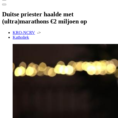
Duitse priester haalde met
(ultra)marathons €2 miljoen op
KRO-NCRV
->
Katholiek