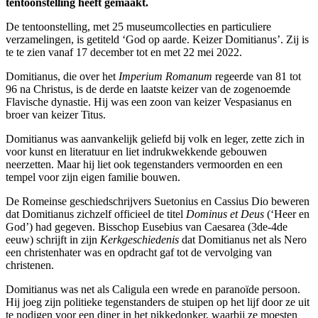
tentoonstelling heeft gemaakt.
De tentoonstelling, met 25 museumcollecties en particuliere
verzamelingen, is getiteld ‘God op aarde. Keizer Domitianus’. Zij is
te te zien vanaf 17 december tot en met 22 mei 2022.
Domitianus, die over het
Imperium Romanum
regeerde van 81 tot
96 na Christus, is de derde en laatste keizer van de zogenoemde
Flavische dynastie. Hij was een zoon van keizer Vespasianus en
broer van keizer Titus.
Domitianus was aanvankelijk geliefd bij volk en leger, zette zich in
voor kunst en literatuur en liet indrukwekkende gebouwen
neerzetten. Maar hij liet ook tegenstanders vermoorden en een
tempel voor zijn eigen familie bouwen.
De Romeinse geschiedschrijvers Suetonius en Cassius Dio beweren
dat Domitianus zichzelf officieel de titel
Dominus et Deus
(‘Heer en
God’) had gegeven. Bisschop Eusebius van Caesarea (3de-4de
eeuw) schrijft in zijn
Kerkgeschiedenis
dat Domitianus net als Nero
een christenhater was en opdracht gaf tot de vervolging van
christenen.
Domitianus was net als Caligula een wrede en paranoïde persoon.
Hij joeg zijn politieke tegenstanders de stuipen op het lijf door ze uit
te nodigen voor een diner in het pikkedonker, waarbij ze moesten