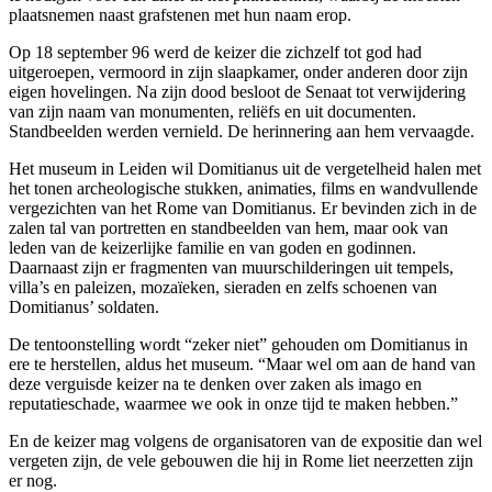
plaatsnemen naast grafstenen met hun naam erop.
Op 18 september 96 werd de keizer die zichzelf tot god had
uitgeroepen, vermoord in zijn slaapkamer, onder anderen door zijn
eigen hovelingen. Na zijn dood besloot de Senaat tot verwijdering
van zijn naam van monumenten, reliëfs en uit documenten.
Standbeelden werden vernield. De herinnering aan hem vervaagde.
Het museum in Leiden wil Domitianus uit de vergetelheid halen met
het tonen archeologische stukken, animaties, films en wandvullende
vergezichten van het Rome van Domitianus. Er bevinden zich in de
zalen tal van portretten en standbeelden van hem, maar ook van
leden van de keizerlijke familie en van goden en godinnen.
Daarnaast zijn er fragmenten van muurschilderingen uit tempels,
villa’s en paleizen, mozaïeken, sieraden en zelfs schoenen van
Domitianus’ soldaten.
De tentoonstelling wordt “zeker niet” gehouden om Domitianus in
ere te herstellen, aldus het museum. “Maar wel om aan de hand van
deze verguisde keizer na te denken over zaken als imago en
reputatieschade, waarmee we ook in onze tijd te maken hebben.”
En de keizer mag volgens de organisatoren van de expositie dan wel
vergeten zijn, de vele gebouwen die hij in Rome liet neerzetten zijn
er nog.