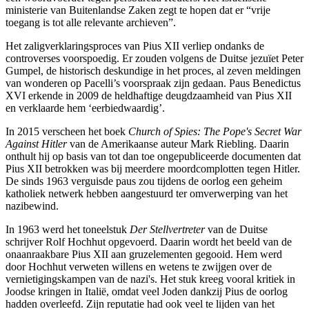
ministerie van Buitenlandse Zaken zegt te hopen dat er “vrije
toegang is tot alle relevante archieven”.
Het zaligverklaringsproces van Pius XII verliep ondanks de
controverses voorspoedig. Er zouden volgens de Duitse jezuïet Peter
Gumpel, de historisch deskundige in het proces, al zeven meldingen
van wonderen op Pacelli’s voorspraak zijn gedaan. Paus Benedictus
XVI erkende in 2009 de heldhaftige deugdzaamheid van Pius XII
en verklaarde hem ‘eerbiedwaardig’.
In 2015 verscheen het boek
Church of Spies: The Pope's Secret War
Against Hitler
van de Amerikaanse auteur Mark Riebling. Daarin
onthult hij op basis van tot dan toe ongepubliceerde documenten dat
Pius XII betrokken was bij meerdere moordcomplotten tegen Hitler.
De sinds 1963 verguisde paus zou tijdens de oorlog een geheim
katholiek netwerk hebben aangestuurd ter omverwerping van het
nazibewind.
In 1963 werd het toneelstuk
Der Stellvertreter
van de Duitse
schrijver Rolf Hochhut opgevoerd. Daarin wordt het beeld van de
onaanraakbare Pius XII aan gruzelementen gegooid. Hem werd
door Hochhut verweten willens en wetens te zwijgen over de
vernietigingskampen van de nazi's. Het stuk kreeg vooral kritiek in
Joodse kringen in Italië, omdat veel Joden dankzij Pius de oorlog
hadden overleefd. Zijn reputatie had ook veel te lijden van het