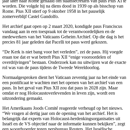
jaar later naar Rome gehaald om staatssecretaris van paus Pius XI te
worden. Die volgde hij na diens dood in 1939 op als bisschop van
Rome. Pius XII stierf op 9 oktober 1958 in het pauselijk
zomerverblijf Castel Gandolfo.
Het archief gaat open op 2 maart 2020, kondigde paus Franciscus
vandaag aan in een toespraak tot de verantwoordelijken en de
medewerkers van het Vaticaans Geheim Archief. Op die dag is het
precies 81 jaar geleden dat Pacelli tot paus werd gekozen.
“De Kerk is niet bang voor het verleden”, zei de paus. Hij voegde
eraan toe dat er wat betreft Pius XII “enige vooroordelen of
overdrijvingen” bestaan. Onderzoek kan nu uitwijzen wat de exacte
rol was van de paus tijdens de Tweede Wereldoorlog.
Normaalgesproken dient het Vaticaan zeventig jaar na het einde van
een pontificaat te wachten met het openen van het archief van een
paus. In het geval van Pius XII zou dat paus in 2028 zijn. Maar
omdat er nog Holocaustoverlevenden in leven zijn, wordt een
uitzondering gemaakt.
Het Amerikaans Joods Comité reageerde verheugd op het nieuws.
“We vragen al dertig jaar om de opening van het archief. Het is
belangrijk dat experts van Holocaust-herdenkingsorganisaties uit
Israël en de VS objectief naar de informatie kunnen bekijken”, zegt
een woordvoerder tegen persbureau Reuters. Het Israëlische