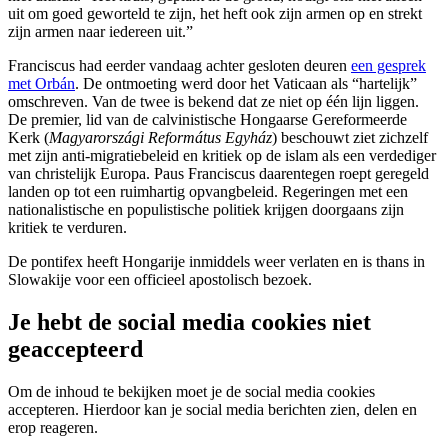
uit om goed geworteld te zijn, het heft ook zijn armen op en strekt
zijn armen naar iedereen uit.”
Franciscus had eerder vandaag achter gesloten deuren
een gesprek
met Orbán
. De ontmoeting werd door het Vaticaan als “hartelijk”
omschreven. Van de twee is bekend dat ze niet op één lijn liggen.
De premier, lid van de calvinistische Hongaarse Gereformeerde
Kerk (
Magyarországi Református Egyház
) b
eschouwt ziet zichzelf
met zijn anti-migratiebeleid en kritiek op de islam als een verdediger
van christelijk Europa. Paus Franciscus daarentegen roept geregeld
landen op tot een ruimhartig opvangbeleid. Regeringen met een
nationalistische en populistische politiek krijgen doorgaans zijn
kritiek te verduren.
De pontifex heeft Hongarije inmiddels weer verlaten en is thans in
Slowakije voor een officieel apostolisch bezoek.
Je hebt de social media cookies niet
geaccepteerd
Om de inhoud te bekijken moet je de social media cookies
accepteren. Hierdoor kan je social media berichten zien, delen en
erop reageren.