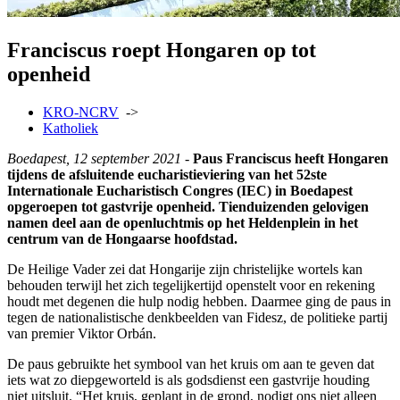
Franciscus roept Hongaren op tot
openheid
KRO-NCRV
->
Katholiek
Boedapest, 12 september 2021
-
Paus Franciscus heeft Hongaren
tijdens de afsluitende eucharistieviering van het 52ste
Internationale Eucharistisch Congres (IEC) in Boedapest
opgeroepen tot gastvrije openheid. Tienduizenden gelovigen
namen deel aan de openluchtmis op het Heldenplein in het
centrum van de Hongaarse hoofdstad.
De Heilige Vader zei dat Hongarije zijn christelijke wortels kan
behouden terwijl het zich tegelijkertijd openstelt voor en rekening
houdt met degenen die hulp nodig hebben. Daarmee ging de paus in
tegen de nationalistische denkbeelden van Fidesz, de politieke partij
van premier Viktor Orbán.
De paus gebruikte het symbool van het kruis om aan te geven dat
iets wat zo diepgeworteld is als godsdienst een gastvrije houding
niet uitsluit. “Het kruis, geplant in de grond, nodigt ons niet alleen