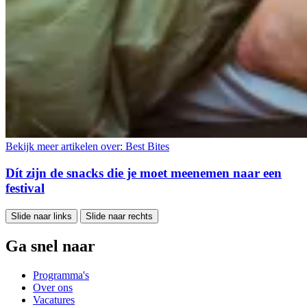
Bekijk meer artikelen over:
Best Bites
Dít zijn de snacks die je moet meenemen naar een
festival
Slide naar links
Slide naar rechts
Ga snel naar
Programma's
Over ons
Vacatures