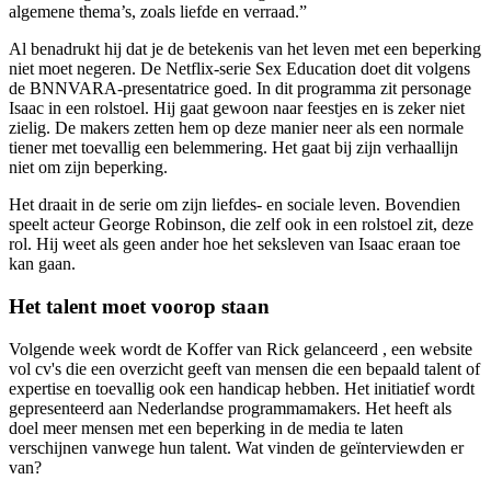
algemene thema’s, zoals liefde en verraad.”
Al benadrukt hij dat je de betekenis van het leven met een beperking
niet moet negeren. De Netflix-serie Sex Education doet dit volgens
de BNNVARA-presentatrice goed. In dit programma zit personage
Isaac in een rolstoel. Hij gaat gewoon naar feestjes en is zeker niet
zielig. De makers zetten hem op deze manier neer als een normale
tiener met toevallig een belemmering. Het gaat bij zijn verhaallijn
niet om zijn beperking.
Het draait in de serie om zijn liefdes- en sociale leven. Bovendien
speelt acteur George Robinson, die zelf ook in een rolstoel zit, deze
rol. Hij weet als geen ander hoe het seksleven van Isaac eraan toe
kan gaan.
Het talent moet voorop staan
Volgende week wordt de Koffer van Rick gelanceerd , een website
vol cv's die een overzicht geeft van mensen die een bepaald talent of
expertise en toevallig ook een handicap hebben. Het initiatief wordt
gepresenteerd aan Nederlandse programmamakers. Het heeft als
doel meer mensen met een beperking in de media te laten
verschijnen vanwege hun talent. Wat vinden de geïnterviewden er
van?