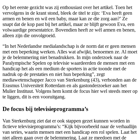
Op het eerste gezicht was zij enthousiast over het artikel. Toen het
vervolgens in de krant stond, bleek de titel te zijn: ‘Eva heeft geen
armen en benen en wil een baby, maar kan ze die zorg aan?’ Ze
snapt dat de kop past bij het artikel, maar ze blijft gewoon Eva, een
volwaardige presentatrice. Bovendien heeft ze wél armen en benen,
alleen zijn die onvolgroeid.
“In het Nederlandse medialandschap is de norm dat er geen mensen
met een beperking werken. Alles wat afwijkt, benoemen ze. Al moet
je de belemmering niet benadrukken. In mijn onderzoek naar de
Paralympische Spelen op televisie waardeerden de mensen met een
handicap het als een medium de sporters in actie toonde met de
nadruk op de prestaties en niet hun beperking”, zegt
mediawetenschapper Jacco van Sterkenburg (43), verbonden aan de
Erasmus Universiteit Rotterdam en als gastonderzoeker aan het
Mulier Instituut. Volgens hem komt de focus hier wel steeds meer op
te liggen, dit is een vooruitgang.
De focus bij televisieprogramma’s
Van Sterkenburg ziet dat er ook stappen gezet kunnen worden in
fictieve televisieprogramma’s: “Kijk bijvoorbeeld naar de verhaallijn
van series, waarin mensen met een handicap een rol spelen. Laat het
niet alleen gaan over de belemmering. Laat ze meedoen met de