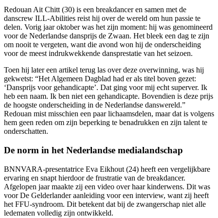
Redouan Ait Chitt (30) is een breakdancer en samen met de
danscrew ILL-Abilities reist hij over de wereld om hun passie te
delen. Vorig jaar oktober was het zijn moment: hij was genomineerd
voor de Nederlandse dansprijs de Zwaan. Het bleek een dag te zijn
om nooit te vergeten, want die avond won hij de onderscheiding
voor de meest indrukwekkende dansprestatie van het seizoen.
Toen hij later een artikel terug las over deze overwinning, was hij
gekwetst: “Het Algemeen Dagblad had er als titel boven gezet:
‘Dansprijs voor gehandicapte’. Dat ging voor mij echt superver. Ik
heb een naam. Ik ben niet een gehandicapte. Bovendien is deze prijs
de hoogste onderscheiding in de Nederlandse danswereld.”
Redouan mist misschien een paar lichaamsdelen, maar dat is volgens
hem geen reden om zijn beperking te benadrukken en zijn talent te
onderschatten.
De norm in het Nederlandse medialandschap
BNNVARA-presentatrice Eva Eikhout (24) heeft een vergelijkbare
ervaring en snapt hierdoor de frustratie van de breakdancer.
Afgelopen jaar maakte zij een video over haar kinderwens. Dit was
voor De Gelderlander aanleiding voor een interview, want zij heeft
het FFU-syndroom. Dit betekent dat bij de zwangerschap niet alle
ledematen volledig zijn ontwikkeld.