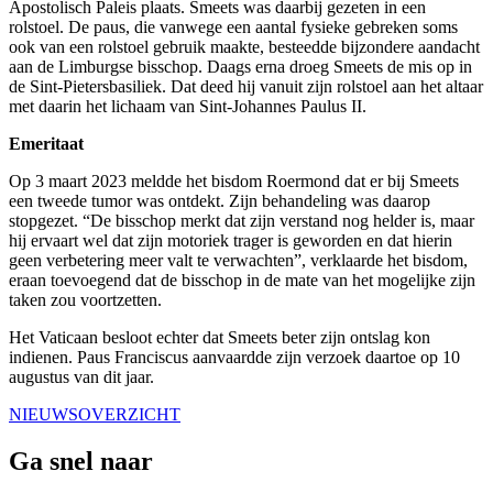
Apostolisch Paleis plaats. Smeets was daarbij gezeten in een
rolstoel. De paus, die vanwege een aantal fysieke gebreken soms
ook van een rolstoel gebruik maakte, besteedde bijzondere aandacht
aan de Limburgse bisschop. Daags erna droeg Smeets de mis op in
de Sint-Pietersbasiliek. Dat deed hij vanuit zijn rolstoel aan het altaar
met daarin het lichaam van Sint-Johannes Paulus II.
Emeritaat
Op 3 maart 2023 meldde het bisdom Roermond dat er bij Smeets
een tweede tumor was ontdekt. Zijn behandeling was daarop
stopgezet. “De bisschop merkt dat zijn verstand nog helder is, maar
hij ervaart wel dat zijn motoriek trager is geworden en dat hierin
geen verbetering meer valt te verwachten”, verklaarde het bisdom,
eraan toevoegend dat de bisschop in de mate van het mogelijke zijn
taken zou voortzetten.
Het Vaticaan besloot echter dat Smeets beter zijn ontslag kon
indienen. Paus Franciscus aanvaardde zijn verzoek daartoe op 10
augustus van dit jaar.
NIEUWSOVERZICHT
Ga snel naar