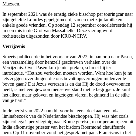
Maessen.
In september 2021 was de ernstig zieke bisschop per touringcar naar
zijn geliefde Lourdes gepelgrimeerd, samen met zijn familie en
enkele goede vrienden. Op zondag 12 september concelebreerde hij
in een mis in de Grot van Massabielle. Deze viering werd
rechtstreeks uitgezonden door KRO-NCRV.
Verrijzenis
Smeets publiceerde in het voorjaar van 2022, in aanloop naar Pasen,
een verzameling door hemzelf geschreven verhalen over de
Verrijzenis. Over Pasen kun je niet preken, schreef hij ter
introductie. “Het zou verboden moeten worden. Want hoe kun je nu
iets zeggen over dingen die ons bevattingsvermogen mijlenver te
boven gaan? Dat Jezus verrezen is en dat Hij de dood overwonnen
heeft, is met een gewoon mensenverstand niet te begrijpen. Je kunt
het alleen maar geloven en ingetogen vieren, beginnend in de stilte
van je hart.”
In de herfst van 2022 nam hij voor het eerst deel aan een ad-
liminabezoek van de Nederlandse bisschoppen. Hij was niet zoals
zijn collega’s per vliegtuig naar Rome gereisd, maar per auto; een uit
India afkomstige priester van het bisdom Roermond chauffeurde
hem. Op 11 november vond het gesprek met paus Franciscus in het