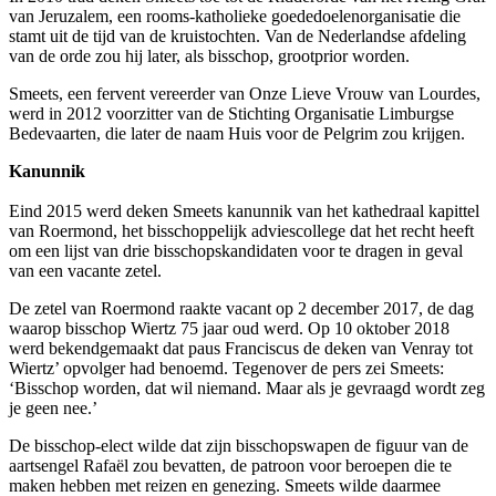
van Jeruzalem, een rooms-katholieke goededoelenorganisatie die
stamt uit de tijd van de kruistochten. Van de Nederlandse afdeling
van de orde zou hij later, als bisschop, grootprior worden.
Smeets, een fervent vereerder van Onze Lieve Vrouw van Lourdes,
werd in 2012 voorzitter van de Stichting Organisatie Limburgse
Bedevaarten, die later de naam Huis voor de Pelgrim zou krijgen.
Kanunnik
Eind 2015 werd deken Smeets kanunnik van het kathedraal kapittel
van Roermond, het bisschoppelijk adviescollege dat het recht heeft
om een lijst van drie bisschopskandidaten voor te dragen in geval
van een vacante zetel.
De zetel van Roermond raakte vacant op 2 december 2017, de dag
waarop bisschop Wiertz 75 jaar oud werd. Op 10 oktober 2018
werd bekendgemaakt dat paus Franciscus de deken van Venray tot
Wiertz’ opvolger had benoemd. Tegenover de pers zei Smeets:
‘Bisschop worden, dat wil niemand. Maar als je gevraagd wordt zeg
je geen nee.’
De bisschop-elect wilde dat zijn bisschopswapen de figuur van de
aartsengel Rafaël zou bevatten, de patroon voor beroepen die te
maken hebben met reizen en genezing. Smeets wilde daarmee