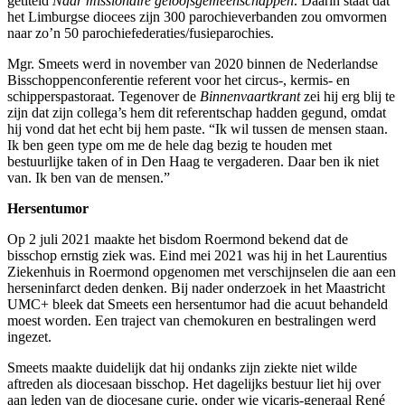
getiteld
Naar missionaire geloofsgemeenschappen
. Daarin staat dat
het Limburgse diocees zijn 300 parochieverbanden zou omvormen
naar zo’n 50 parochiefederaties/fusieparochies.
Mgr. Smeets werd in november van 2020 binnen de Nederlandse
Bisschoppenconferentie referent voor het circus-, kermis- en
schipperspastoraat. Tegenover de
Binnenvaartkrant
zei hij erg blij te
zijn dat zijn collega’s hem dit referentschap hadden gegund, omdat
hij vond dat het echt bij hem paste. “Ik wil tussen de mensen staan.
Ik ben geen type om me de hele dag bezig te houden met
bestuurlijke taken of in Den Haag te vergaderen. Daar ben ik niet
van. Ik ben van de mensen.”
Hersentumor
Op 2 juli 2021 maakte het bisdom Roermond bekend dat de
bisschop ernstig ziek was. Eind mei 2021 was hij in het Laurentius
Ziekenhuis in Roermond opgenomen met verschijnselen die aan een
herseninfarct deden denken. Bij nader onderzoek in het Maastricht
UMC+ bleek dat Smeets een hersentumor had die acuut behandeld
moest worden. Een traject van chemokuren en bestralingen werd
ingezet.
Smeets maakte duidelijk dat hij ondanks zijn ziekte niet wilde
aftreden als diocesaan bisschop. Het dagelijks bestuur liet hij over
aan leden van de diocesane curie, onder wie vicaris-generaal René