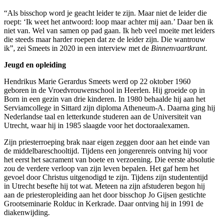
“Als bisschop word je geacht leider te zijn. Maar niet de leider die
roept: ‘Ik weet het antwoord: loop maar achter mij aan.’ Daar ben ik
niet van. Wel van samen op pad gaan. Ik heb veel moeite met leiders
die steeds maar harder roepen dat ze de leider zijn. Die wantrouw
ik”, zei Smeets in 2020 in een interview met de
Binnenvaartkrant
.
Jeugd en opleiding
Hendrikus Marie Gerardus Smeets werd op 22 oktober 1960
geboren in de Vroedvrouwenschool in Heerlen. Hij groeide op in
Born in een gezin van drie kinderen. In 1980 behaalde hij aan het
Serviamcollege in Sittard zijn diploma Atheneum-A. Daarna ging hij
Nederlandse taal en letterkunde studeren aan de Universiteit van
Utrecht, waar hij in 1985 slaagde voor het doctoraalexamen.
Zijn priesterroeping brak naar eigen zeggen door aan het einde van
de middelbareschooltijd. Tijdens een jongerenreis ontving hij voor
het eerst het sacrament van boete en verzoening. Die eerste absolutie
zou de verdere verloop van zijn leven bepalen. Het gaf hem het
gevoel door Christus uitgenodigd te zijn. Tijdens zijn studententijd
in Utrecht besefte hij tot wat. Meteen na zijn afstuderen begon hij
aan de priesteropleiding aan het door bisschop Jo Gijsen gestichte
Grootseminarie Rolduc in Kerkrade. Daar ontving hij in 1991 de
diakenwijding.