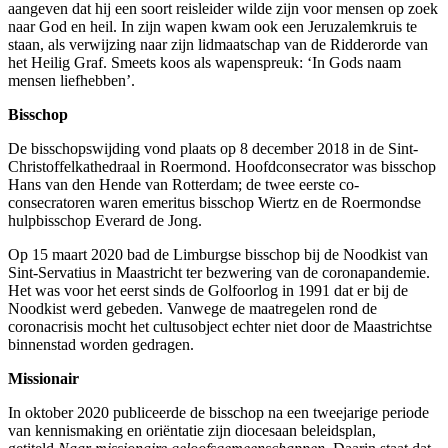
aangeven dat hij een soort reisleider wilde zijn voor mensen op zoek
naar God en heil. In zijn wapen kwam ook een Jeruzalemkruis te
staan, als verwijzing naar zijn lidmaatschap van de Ridderorde van
het Heilig Graf. Smeets koos als wapenspreuk: ‘In Gods naam
mensen liefhebben’.
Bisschop
De bisschopswijding vond plaats op 8 december 2018 in de Sint-
Christoffelkathedraal in Roermond. Hoofdconsecrator was bisschop
Hans van den Hende van Rotterdam; de twee eerste co-
consecratoren waren emeritus bisschop Wiertz en de Roermondse
hulpbisschop Everard de Jong.
Op 15 maart 2020 bad de Limburgse bisschop bij de Noodkist van
Sint-Servatius in Maastricht ter bezwering van de coronapandemie.
Het was voor het eerst sinds de Golfoorlog in 1991 dat er bij de
Noodkist werd gebeden. Vanwege de maatregelen rond de
coronacrisis mocht het cultusobject echter niet door de Maastrichtse
binnenstad worden gedragen.
Missionair
In oktober 2020 publiceerde de bisschop na een tweejarige periode
van kennismaking en oriëntatie zijn diocesaan beleidsplan,