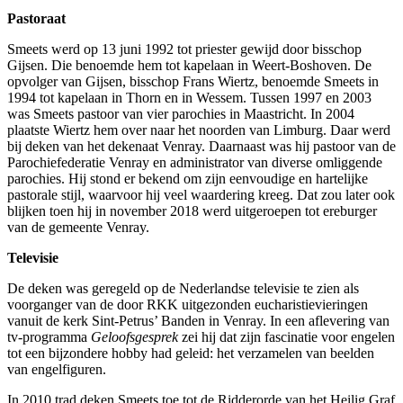
Pastoraat
Smeets werd op 13 juni 1992 tot priester gewijd door bisschop
Gijsen. Die benoemde hem tot kapelaan in Weert-Boshoven. De
opvolger van Gijsen, bisschop Frans Wiertz, benoemde Smeets in
1994 tot kapelaan in Thorn en in Wessem. Tussen 1997 en 2003
was Smeets pastoor van vier parochies in Maastricht. In 2004
plaatste Wiertz hem over naar het noorden van Limburg. Daar werd
bij deken van het dekenaat Venray. Daarnaast was hij pastoor van de
Parochiefederatie Venray en administrator van diverse omliggende
parochies. Hij stond er bekend om zijn eenvoudige en hartelijke
pastorale stijl, waarvoor hij veel waardering kreeg. Dat zou later ook
blijken toen hij in november 2018 werd uitgeroepen tot ereburger
van de gemeente Venray.
Televisie
De deken was geregeld op de Nederlandse televisie te zien als
voorganger van de door RKK uitgezonden eucharistievieringen
vanuit de kerk Sint-Petrus’ Banden in Venray. In een aflevering van
tv-programma
Geloofsgesprek
zei hij dat zijn fascinatie voor engelen
tot een bijzondere hobby had geleid: het verzamelen van beelden
van engelfiguren.
In 2010 trad deken Smeets toe tot de Ridderorde van het Heilig Graf