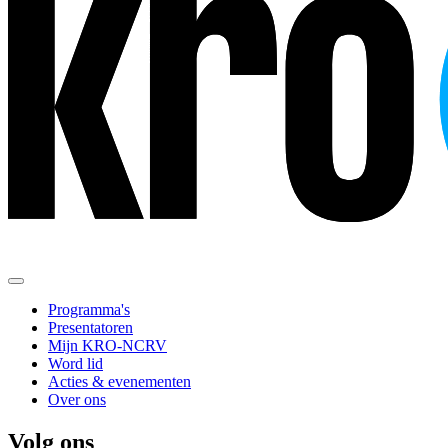
Programma's
Presentatoren
Mijn KRO-NCRV
Word lid
Acties & evenementen
Over ons
Volg ons