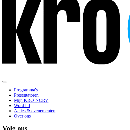
Programma's
Presentatoren
Mijn KRO-NCRV
Word lid
Acties & evenementen
Over ons
Volg ons