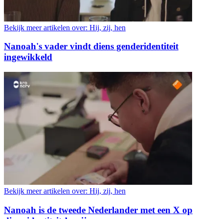
Bekijk meer artikelen over:
Hij, zij, hen
Nanoah's vader vindt diens genderidentiteit
ingewikkeld
Bekijk meer artikelen over:
Hij, zij, hen
Nanoah is de tweede Nederlander met een X op