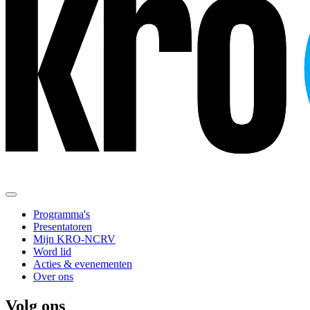
Programma's
Presentatoren
Mijn KRO-NCRV
Word lid
Acties & evenementen
Over ons
Volg ons