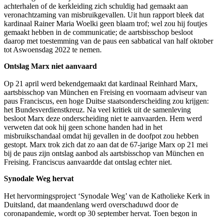
achterhalen of de kerkleiding zich schuldig had gemaakt aan
veronachtzaming van misbruikgevallen. Uit hun rapport bleek dat
kardinaal Rainer Maria Woelki geen blaam trof; wel zou hij foutjes
gemaakt hebben in de communicatie; de aartsbisschop besloot
daarop met toestemming van de paus een sabbatical van half oktober
tot Aswoensdag 2022 te nemen.
Ontslag Marx niet aanvaard
Op 21 april werd bekendgemaakt dat kardinaal Reinhard Marx,
aartsbisschop van München en Freising en voornaam adviseur van
paus Franciscus, een hoge Duitse staatsonderscheiding zou krijgen:
het
Bundesverdienstkreuz
. Na veel kritiek uit de samenleving
besloot Marx deze onderscheiding niet te aanvaarden. Hem werd
verweten dat ook hij geen schone handen had in het
misbruikschandaal omdat hij gevallen in de doofpot zou hebben
gestopt. Marx trok zich dat zo aan dat de 67-jarige Marx op 21 mei
bij de paus zijn ontslag aanbod als aartsbisschop van München en
Freising. Franciscus aanvaardde dat ontslag echter niet.
Synodale Weg hervat
Het hervormingsproject ‘Synodale Weg’ van de Katholieke Kerk in
Duitsland, dat maandenlang werd overschaduwd door de
coronapandemie, wordt op 30 september hervat. Toen begon in