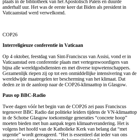
plaats in de bibliotheek van het Apostolisch Paleis en duurde
anderhalf uur. Het was de eerste keer dat Biden als president in
Vaticaanstad werd verwelkomd.
COP26
Interreligieuze conferentie in Vaticaan
Op 4 oktober, feestdag van Sint-Franciscus van Assisi, vond er in
Vaticaanstad een conferentie plaats met vertegenwoordigers van
bijna alle wereldgodsdiensten en met diverse topwetenschappers.
Gezamenlijk riepen zij op tot een onmiddellijke intensivering van de
wereldwijde maatregelen ter bescherming van het klimaat. Dat
deden ze in de aanloop naar de COP26-klimaattop in Glasgow.
Paus op BBC-Radio
Twee dagen vóór het begin van de COP26 zei paus Franciscus
tegenover BBC Radio dat politieke leiders tijdens de VN-klimaattop
in de Schotse Glasgow toekomstige generaties “concrete hoop”
moeten bieden met hun aanpak tegen klimaatverandering. Het is
volgens het hoofd van de Katholieke Kerk van belang dat “met
urgentie” wordt gereageerd. “Het is essentieel dat ieder van ons