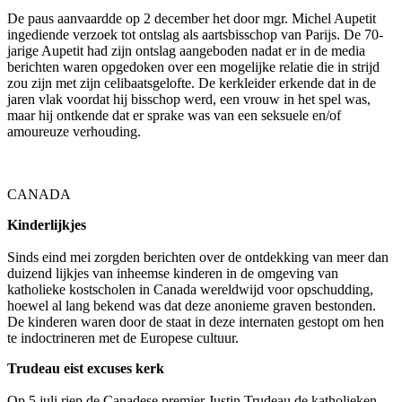
De paus aanvaardde op 2 december het door mgr. Michel Aupetit
ingediende verzoek tot ontslag als aartsbisschop van Parijs. De 70-
jarige Aupetit had zijn ontslag aangeboden nadat er in de media
berichten waren opgedoken over een mogelijke relatie die in strijd
zou zijn met zijn celibaatsgelofte. De kerkleider erkende dat in de
jaren vlak voordat hij bisschop werd, een vrouw in het spel was,
maar hij ontkende dat er sprake was van een seksuele en/of
amoureuze verhouding.
CANADA
Kinderlijkjes
Sinds eind mei zorgden berichten over de ontdekking van meer dan
duizend lijkjes van inheemse kinderen in de omgeving van
katholieke kostscholen in Canada wereldwijd voor opschudding,
hoewel al lang bekend was dat deze anonieme graven bestonden.
De kinderen waren door de staat in deze internaten gestopt om hen
te indoctrineren met de Europese cultuur.
Trudeau eist excuses kerk
Op 5 juli riep de Canadese premier Justin Trudeau de katholieken