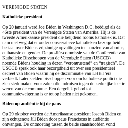
VERENIGDE STATEN
Katholieke president
Op 20 januari werd Joe Biden in Washington D.C. beëdigd als de
46ste president van de Verenigde Staten van Amerika. Hij is de
tweede Amerikaanse president die belijdend rooms-katholiek is. Dat
nam niet weg dat er onder conservatieve katholieken bezorgdheid
bestaat over Bidens vrijzinnige opvattingen ten aanzien van abortus,
euthanasie en gender.
De pro-life-commissie van de Conferentie van
Katholieke Bisschoppen van de Verenigde Staten (USCCB)
noemde Bidens houding in dezen “verontrustend” en “tragisch”. De
USCCB sprak ook haar bezorgdheid uit over een presidentieel
decreet van Biden waarin hij de discriminatie van LHBT’ers
verbiedt. Later stelden bisschoppen voor om katholieke politici die
zich sterk maken voor zaken die indruisen tegen de kerkelijke leer te
weren van de communie. Een dergelijk gebod tot
communieweigering is er tot op heden niet gekomen.
Biden op audiëntie bij de paus
Op 29 oktober werden de Amerikaanse president Joseph Biden en
zijn echtgenote Jill Biden door paus Franciscus in audiëntie
ontvangen. De ontmoeting tussen de beide staatshoofden vond