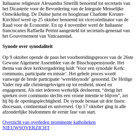
Italiaanse religieuze Alessandra Smerilli benoemd tot secretaris van
het Dicasterie voor de Bevordering van de Integrale Menselijke
Ontwikkeling. De Duitse jurist en hoogleraar Charlotte Kreuter-
Kirchhof werd op 25 oktober benoemd tot vicecoördinator van de
Raad voor de Economie. En op 4 november werd de Italiaanse
franciscanes Raffaella Petrini aangesteld tot secretaris-generaal van
het Gouvernement van Vaticaanstad.
Synode over synodaliteit
Op 9 oktober opende de paus het voorbereidingsproces van de 26ste
Gewone Algemene Assemblee van de Bisschoppensynode. Het
thema van deze kerkvergadering luidt ‘Voor een synodale Kerk:
communio, participatie en missie’. Het gehele proces wordt
vanwege de brede participatie ‘wereldsynode’ genoemd. De Heilige
Vader riep alle christengelovigen op tot eenheid, moed en
engagement. Als niet iedereen werkelijk deelneemt, “dreigt het
spreken over communio slechts een vrome intentie te blijven”, zei
hij bij de openingsplechtigheid. De synode bestaat uit drie fasen:
diocesaan, continentaal en universeel. Op 17 oktober ging in alle
afzonderlijke bisdommen de eerste fase van start.
Overzicht van overleden prominente katholieken
NIEUWSOVERZICHT