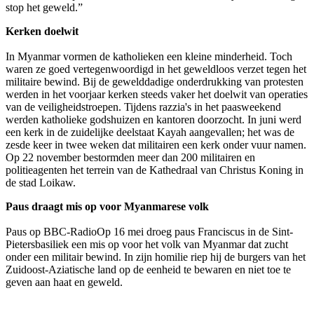
stop het geweld.”
Kerken doelwit
In Myanmar vormen de katholieken een kleine minderheid. Toch
waren ze goed vertegenwoordigd in het geweldloos verzet tegen het
militaire bewind. Bij de gewelddadige onderdrukking van protesten
werden in het voorjaar kerken steeds vaker het doelwit van operaties
van de veiligheidstroepen. Tijdens razzia's in het paasweekend
werden katholieke godshuizen en kantoren doorzocht. In juni werd
een kerk in de zuidelijke deelstaat Kayah aangevallen; het was de
zesde keer in twee weken dat militairen een kerk onder vuur namen.
Op 22 november bestormden meer dan 200 militairen en
politieagenten het terrein van de Kathedraal van Christus Koning in
de stad Loikaw.
Paus draagt mis op voor Myanmarese volk
Paus op BBC-RadioOp 16 mei droeg paus Franciscus in de Sint-
Pietersbasiliek een mis op voor het volk van Myanmar dat zucht
onder een militair bewind. In zijn homilie riep hij de burgers van het
Zuidoost-Aziatische land op de eenheid te bewaren en niet toe te
geven aan haat en geweld.