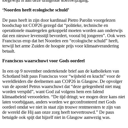
toegewijd is aan deze dringende koerswijziging.”
‘Noorden heeft ecologische schuld’
De paus heeft in zijn door kardinaal Pietro Parolin voorgelezen
boodschap tot COP26 gezegd dat “politieke, technische en
operationele maatregelen gekoppeld moeten worden aan onderwijs
dat een nieuwe levensstijl bevordert, vooral bij jongeren”. Ook wees
Franciscus erop dat het Noorden een “ecologische schuld” heeft,
terwijl het arme Zuiden de hoogste prijs voor klimaatverandering
betaalt.
Franciscus waarschuwt voor Gods oordeel
In een op 9 november ondertekende brief aan de katholieken van
Schotland bidt paus Franciscus voor “wijsheid en kracht” voor de
wereldleiders die deelnemen aan COP26 in Glasgow. De opvolger
van de apostel Petrus waarschuwt dat “deze gelegenheid niet mag
worden verspild”, want God zal volgens hem een falend
klimaatbeleid veroordelen. “De tijd dringt; we mogen deze kans niet
laten voorbijgaan, anders worden we geconfronteerd met Gods
oordeel omdat we niet in staat zijn trouwe rentmeesters te zijn van
de wereld die Hij aan onze zorg heeft toevertrouwd.” De paus
betuigde ook spijt dat hijzelf niet in Glasgow aanwezig was.