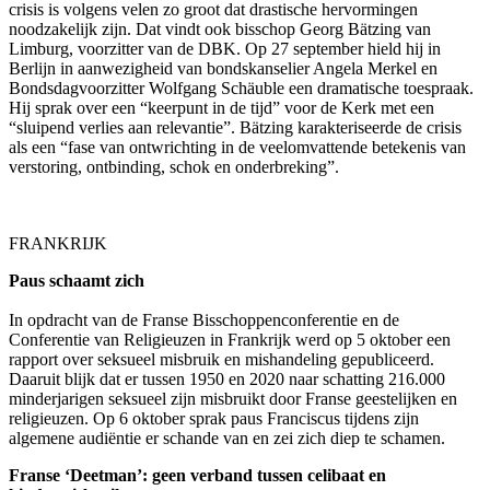
crisis is volgens velen zo groot dat drastische hervormingen
noodzakelijk zijn. Dat vindt ook
bisschop Georg Bätzing van
Limburg, voorzitter van de DBK. Op 27 september hield hij in
Berlijn in aanwezigheid van bondskanselier Angela Merkel en
Bondsdagvoorzitter Wolfgang Schäuble een dramatische toespraak.
Hij sprak over een “keerpunt in de tijd” voor de Kerk met een
“sluipend verlies aan relevantie”. Bätzing
karakteriseerde de crisis
als een “fase van ontwrichting in de veelomvattende betekenis van
verstoring, ontbinding, schok en onderbreking”.
FRANKRIJK
Paus schaamt zich
In opdracht van de Franse Bisschoppenconferentie en de
Conferentie van Religieuzen in Frankrijk werd op 5 oktober een
rapport over seksueel misbruik en mishandeling gepubliceerd.
Daaruit blijk dat er tussen 1950 en 2020 naar schatting 216.000
minderjarigen seksueel zijn misbruikt door Franse geestelijken en
religieuzen. Op 6 oktober sprak paus Franciscus tijdens zijn
algemene audiëntie er schande van en zei zich diep te schamen.
Franse ‘Deetman’: geen verband tussen celibaat en