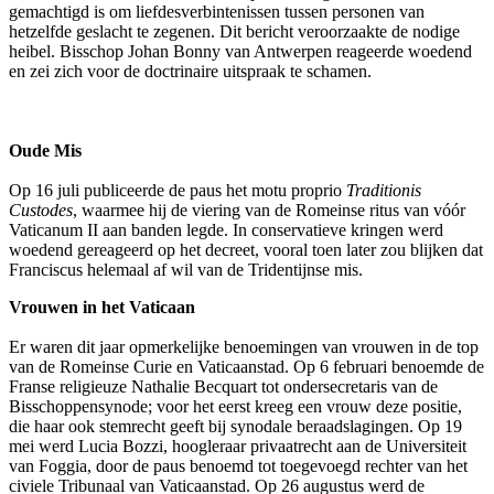
gemachtigd is om liefdesverbintenissen tussen personen van
hetzelfde geslacht te zegenen. Dit bericht veroorzaakte de nodige
heibel. Bisschop Johan Bonny van Antwerpen reageerde woedend
en zei zich voor de doctrinaire uitspraak te schamen.
Oude Mis
Op 16 juli publiceerde de paus het motu proprio
Traditionis
Custodes
, waarmee hij de viering van de Romeinse ritus van vóór
Vaticanum II aan banden legde. In conservatieve kringen werd
woedend gereageerd op het decreet, vooral toen later zou blijken dat
Franciscus helemaal af wil van de Tridentijnse mis.
Vrouwen in het Vaticaan
Er waren dit jaar opmerkelijke benoemingen van vrouwen in de top
van de Romeinse Curie en Vaticaanstad. Op 6 februari benoemde de
Franse religieuze Nathalie Becquart tot ondersecretaris van de
Bisschoppensynode; voor het eerst kreeg een vrouw deze positie,
die haar ook stemrecht geeft bij synodale beraadslagingen. Op 19
mei werd Lucia Bozzi, hoogleraar privaatrecht aan de Universiteit
van Foggia, door de paus benoemd tot toegevoegd rechter van het
civiele Tribunaal van Vaticaanstad. Op 26 augustus werd de