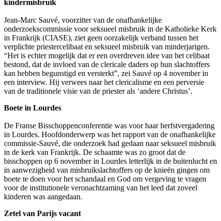
kindermisbruik
Jean-Marc Sauvé, voorzitter van de onafhankelijke
onderzoekscommissie voor seksueel misbruik in de Katholieke Kerk
in Frankrijk (CIASE), ziet geen oorzakelijk verband tussen het
verplichte priestercelibaat en seksueel misbruik van minderjarigen.
“Het is echter mogelijk dat er een overdreven idee van het celibaat
bestond, dat de invloed van de clericale daders op hun slachtoffers
kan hebben begunstigd en versterkt”, zei Sauvé op 4 november in
een interview. Hij verwees naar het clericalisme en een perversie
van de traditionele visie van de priester als ‘andere Christus’.
Boete in Lourdes
De Franse Bisschoppenconferentie was voor haar herfstvergadering
in Lourdes. Hoofdonderwerp was het rapport van de onafhankelijke
commissie-Sauvé, die onderzoek had gedaan naar seksueel misbruik
in de kerk van Frankrijk. De schaamte was zo groot dat de
bisschoppen op 6 november in Lourdes letterlijk in de buitenlucht en
in aanwezigheid van misbruikslachtoffers op de knieën gingen om
boete te doen voor het schandaal en God om vergeving te vragen
voor de institutionele veronachtzaming van het leed dat zoveel
kinderen was aangedaan.
Zetel van Parijs vacant