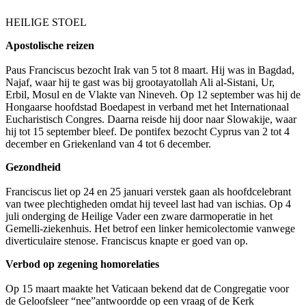
HEILIGE STOEL
Apostolische reizen
Paus Franciscus bezocht Irak van 5 tot 8 maart. Hij was in Bagdad,
Najaf, waar hij te gast was bij grootayatollah Ali al-Sistani, Ur,
Erbil, Mosul en de Vlakte van Nineveh. Op 12 september was hij de
Hongaarse hoofdstad Boedapest in verband met het Internationaal
Eucharistisch Congres. Daarna reisde hij door naar Slowakije, waar
hij tot 15 september bleef. De pontifex bezocht Cyprus van 2 tot 4
december en Griekenland van 4 tot 6 december.
Gezondheid
Franciscus liet op 24 en 25 januari verstek gaan als hoofdcelebrant
van twee plechtigheden omdat hij teveel last had van ischias. Op 4
juli
onderging de Heilige Vader een zware darmoperatie in het
Gemelli-ziekenhuis. Het betrof een linker hemicolectomie vanwege
diverticulaire stenose. Franciscus knapte er goed van op.
Verbod op zegening homorelaties
Op 15 maart maakte het Vaticaan bekend dat de Congregatie voor
de Geloofsleer “nee”antwoordde op een vraag of de Kerk