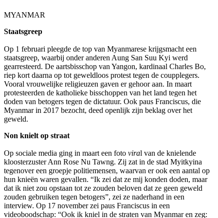
MYANMAR
Staatsgreep
Op 1 februari pleegde de top van Myanmarese krijgsmacht een
staatsgreep, waarbij onder anderen Aung San Suu Kyi werd
gearresteerd. De aartsbisschop van Yangon, kardinaal Charles Bo,
riep kort daarna op tot geweldloos protest tegen de coupplegers.
Vooral vrouwelijke religieuzen gaven er gehoor aan. In maart
protesteerden de katholieke bisschoppen van het land tegen het
doden van betogers tegen de dictatuur. Ook paus Franciscus, die
Myanmar in 2017 bezocht, deed openlijk zijn beklag over het
geweld.
Non knielt op straat
Op sociale media ging in maart een foto
vira
l van de knielende
kloosterzuster Ann Rose Nu Tawng. Zij zat in de stad Myitkyina
tegenover een groepje politiemensen, waarvan er ook een aantal op
hun knieën waren gevallen. “Ik zei dat ze mij konden doden, maar
dat ik niet zou opstaan tot ze zouden beloven dat ze geen geweld
zouden gebruiken tegen betogers”, zei ze naderhand in een
interview. Op 17 november zei paus Franciscus in een
videoboodschap:
“Ook ik kniel in de straten van Myanmar en zeg: