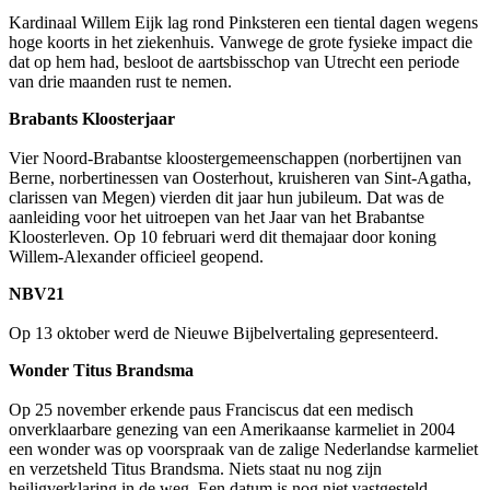
Kardinaal Willem Eijk lag rond Pinksteren een tiental dagen wegens
hoge koorts in het ziekenhuis. Vanwege de grote fysieke impact die
dat op hem had, besloot de aartsbisschop van Utrecht een periode
van drie maanden rust te nemen.
Brabants Kloosterjaar
Vier Noord-Brabantse kloostergemeenschappen (norbertijnen van
Berne, norbertinessen van Oosterhout, kruisheren van Sint-Agatha,
clarissen van Megen) vierden dit jaar hun jubileum. Dat was de
aanleiding voor het uitroepen van het Jaar van het Brabantse
Kloosterleven. Op 10 februari werd dit themajaar door koning
Willem-Alexander officieel geopend.
NBV21
Op 13 oktober werd de Nieuwe Bijbelvertaling gepresenteerd.
Wonder Titus Brandsma
Op 25 november erkende paus Franciscus dat een medisch
onverklaarbare genezing van een Amerikaanse karmeliet in 2004
een wonder was op voorspraak van de zalige Nederlandse karmeliet
en verzetsheld Titus Brandsma. Niets staat nu nog zijn
heiligverklaring in de weg. Een datum is nog niet vastgesteld.