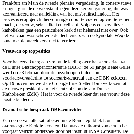
Frankfurt am Main de tweede plenaire vergadering. In conservatieve
kringen groeide de weerstand tegen deze kerkvergadering, die was
georganiseerd naar aanleiding van het misbruikschandaal. Het
proces is erop gericht hervormingen door te voeren op vier terreinen:
macht, de vrouw, seksualiteit en celibaat. Volgens conservatieve
katholieken gaat een particuliere kerk daar helemaal niet over. Ook
het Vaticaan waarschuwde de deelnemers van de Synodale Weg de
band met de wereldkerk niet te verliezen.
Vrouwen op topposities
Voor het eerst kreeg een vrouw de leiding over het secretariaat van
de Duitse Bisschoppenconferentie (DBK): de 50-jarige Beate Gilles
werd op 23 februari door de bisschoppen tijdens hun
voorjaarsvergadering tot secretaris-generaal van de DBK gekozen.
Op 19 november werd de 65-jarge Irme Stetter-Karp verkozen tot
de nieuwe president van het Centraal Comité van Duitse
Katholieken (ZdK). Het is voor de tweede keer dat een vrouw deze
positie bekleedt.
Dramatische toespraak DBK-voorzitter
Een derde van alle katholieken in de Bondsrepubliek Duitsland
overweegt de Kerk te verlaten. Dat was de uitkomst van een in het
voorjaar verricht onderzoek door het instituut INSA Consulere. De