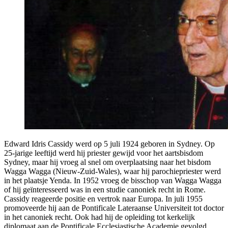
Edward Idris Cassidy werd op 5 juli 1924 geboren in Sydney. Op
25-jarige leeftijd werd hij priester gewijd voor het aartsbisdom
Sydney, maar hij vroeg al snel om overplaatsing naar het bisdom
Wagga Wagga (Nieuw-Zuid-Wales), waar hij parochiepriester werd
in het plaatsje Yenda. In 1952 vroeg de bisschop van Wagga Wagga
of hij geïnteresseerd was in een studie canoniek recht in Rome.
Cassidy reageerde positie en vertrok naar Europa. In juli 1955
promoveerde hij aan de Pontificale Lateraanse Universiteit tot doctor
in het canoniek recht. Ook had hij de opleiding tot kerkelijk
diplomaat aan de Pontificale Ecclesiastische Academie gevolgd.