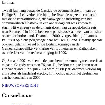
kardinaal.
Twaalf jaar lang bepaalde Cassidy de oecumenische lijn van de
Heilige Stoel en verbeterde hij op beslissende wijze de contacten
met de oosters-orthodoxie, die vanwege de instorting van het
communistisch Oostblok in een ander daglicht was komen te
staan.
Hij was een van de organisatoren van de apostolische reis
naar Roemenië in 1999, het eerste pausbezoek aan een van oudsher
oosters-orthodox land. Daarna, in 2000, vergezelde hij Johannes
Paulus II op diens pelgrimage naar het Heilig Land.
Cassidy speelde
ook een belangrijke rol bij de totstandkoming van de
Gemeenschappelijke Verklaring van Lutheranen en Katholieken
over de leer van de rechtvaardiging in 1999.
Op 3 maart 2001 verleende de paus hem toestemming met emeritaat
te gaan. Cassidy was toen 76 jaar. Hij besloot terug te keren naar
zijn vaderland. Op 5 juli 2004 werd hij 80 jaar; daarmee verloor hij
zijn status als kardinaal-elector; hij mocht daarom niet deelnemen
aan het conclaaf van 2005.
NIEUWSOVERZICHT
Ga snel naar