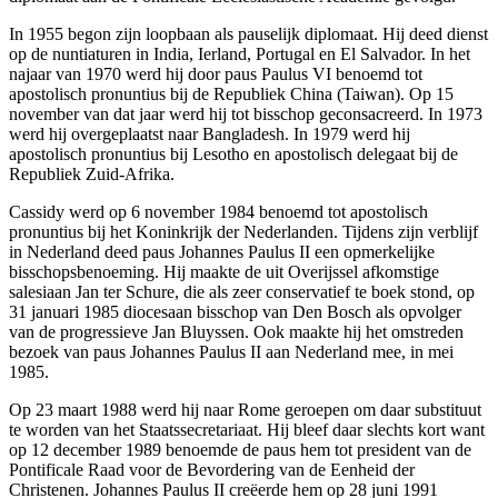
In 1955 begon zijn loopbaan als pauselijk diplomaat. Hij deed dienst
op de nuntiaturen in India, Ierland, Portugal en El Salvador. In het
najaar van 1970 werd hij door paus Paulus VI benoemd tot
apostolisch pronuntius bij de Republiek China (Taiwan). Op 15
november van dat jaar werd hij tot bisschop geconsacreerd. In 1973
werd hij overgeplaatst naar Bangladesh. In 1979 werd hij
apostolisch pronuntius bij Lesotho en apostolisch delegaat bij de
Republiek Zuid-Afrika.
Cassidy werd op 6 november 1984 benoemd tot apostolisch
pronuntius bij het Koninkrijk der Nederlanden. Tijdens zijn verblijf
in Nederland deed paus Johannes Paulus II een opmerkelijke
bisschopsbenoeming. Hij maakte de uit Overijssel afkomstige
salesiaan Jan ter Schure, die als zeer conservatief te boek stond, op
31 januari 1985 diocesaan bisschop van Den Bosch als opvolger
van de progressieve Jan Bluyssen. Ook maakte hij het omstreden
bezoek van paus Johannes Paulus II aan Nederland mee, in mei
1985.
Op 23 maart 1988 werd hij naar Rome geroepen om daar substituut
te worden van het Staatssecretariaat. Hij bleef daar slechts kort want
op 12 december 1989 benoemde de paus hem tot president van de
Pontificale Raad voor de Bevordering van de Eenheid der
Christenen. Johannes Paulus II creëerde hem op 28 juni 1991