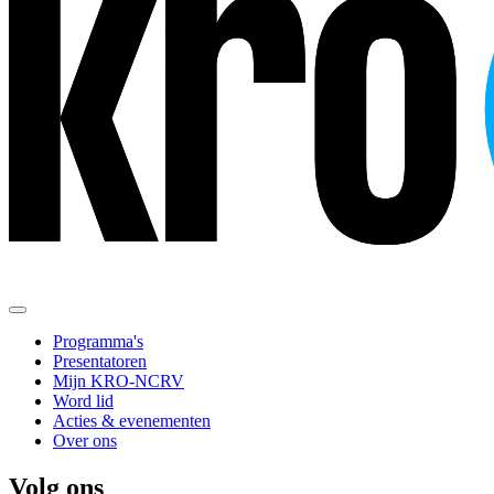
Programma's
Presentatoren
Mijn KRO-NCRV
Word lid
Acties & evenementen
Over ons
Volg ons