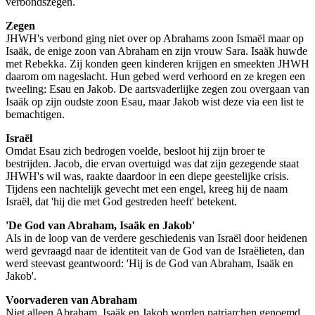
verbondszegen.
Zegen
JHWH's verbond ging niet over op Abrahams zoon Ismaël maar op
Isaäk, de enige zoon van Abraham en zijn vrouw Sara. Isaäk huwde
met Rebekka. Zij konden geen kinderen krijgen en smeekten JHWH
daarom om nageslacht. Hun gebed werd verhoord en ze kregen een
tweeling: Esau en Jakob. De aartsvaderlijke zegen zou overgaan van
Isaäk op zijn oudste zoon Esau, maar Jakob wist deze via een list te
bemachtigen.
Israël
Omdat Esau zich bedrogen voelde, besloot hij zijn broer te
bestrijden. Jacob, die ervan overtuigd was dat zijn gezegende staat
JHWH's wil was, raakte daardoor in een diepe geestelijke crisis.
Tijdens een nachtelijk gevecht met een engel, kreeg hij de naam
Israël, dat 'hij die met God gestreden heeft' betekent.
'De God van Abraham, Isaäk en Jakob'
Als in de loop van de verdere geschiedenis van Israël door heidenen
werd gevraagd naar de identiteit van de God van de Israëlieten, dan
werd steevast geantwoord: 'Hij is de God van Abraham, Isaäk en
Jakob'.
Voorvaderen van Abraham
Niet alleen Abraham, Isaäk en Jakob worden patriarchen genoemd,