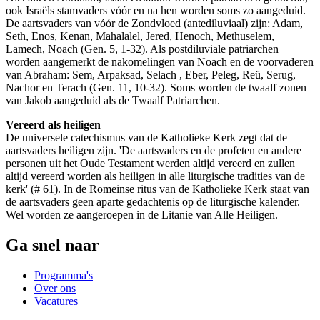
ook Israëls stamvaders vóór en na hen worden soms zo aangeduid.
De aartsvaders van vóór de Zondvloed (antediluviaal) zijn: Adam,
Seth, Enos, Kenan, Mahalalel, Jered, Henoch, Methuselem,
Lamech, Noach (Gen. 5, 1-32). Als postdiluviale patriarchen
worden aangemerkt de nakomelingen van Noach en de voorvaderen
van Abraham: Sem, Arpaksad, Selach , Eber, Peleg, Reü, Serug,
Nachor en Terach (Gen. 11, 10-32). Soms worden de twaalf zonen
van Jakob aangeduid als de Twaalf Patriarchen.
Vereerd als heiligen
De universele catechismus van de Katholieke Kerk zegt dat de
aartsvaders heiligen zijn. 'De aartsvaders en de profeten en andere
personen uit het Oude Testament werden altijd vereerd en zullen
altijd vereerd worden als heiligen in alle liturgische tradities van de
kerk' (# 61). In de Romeinse ritus van de Katholieke Kerk staat van
de aartsvaders geen aparte gedachtenis op de liturgische kalender.
Wel worden ze aangeroepen in de Litanie van Alle Heiligen.
Ga snel naar
Programma's
Over ons
Vacatures