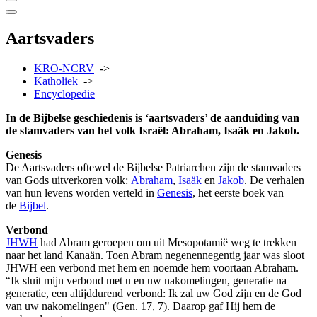
Aartsvaders
KRO-NCRV
->
Katholiek
->
Encyclopedie
In de Bijbelse geschiedenis is ‘aartsvaders’ de aanduiding van
de stamvaders van het volk Israël: Abraham, Isaäk en Jakob.
Genesis
De Aartsvaders oftewel de Bijbelse Patriarchen zijn de stamvaders
van Gods uitverkoren volk:
Abraham
,
Isaäk
en
Jakob
. De verhalen
van hun levens worden verteld in
Genesis
, het eerste boek van
de
Bijbel
.
Verbond
JHWH
had Abram geroepen om uit Mesopotamië weg te trekken
naar het land Kanaän. Toen Abram negenennegentig jaar was sloot
JHWH een verbond met hem en noemde hem voortaan Abraham.
“Ik sluit mijn verbond met u en uw nakomelingen, generatie na
generatie, een altijddurend verbond: Ik zal uw God zijn en de God
van uw nakomelingen" (Gen. 17, 7). Daarop gaf Hij hem de