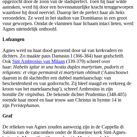
opgezocht door de zoon van de stadsprefect. Toen hij haar wilde
aanraken, werd hij door een bovennatuurlijke kracht teruggeworpen
waardoor hij dood neerviel. Daarop liet de prefect haar als heks
veroordelen. Ze werd in het stadion van Domitianus in een groot
vuur geworpen. Omdat de vlammen haar lichaam intact lieten, werd
Agnes uiteindelijk onthoofd.
Lofzangen
Agnes werd na haar dood geroemd door tal van kerkvaders en
dichters. Zo maakte paus Damasus I (366-384) haar grafschrift.
Ook
Sint Ambrosius van Milaan
(339-379) schreef over
haar:
Habetis igitur in una hostia duplex martyrium, pudoris et
religionis: et virgo permansit et martyrium obtinuit
('Aanschouwt
daarom in dit slachtoffer een dubbel martelaarschap: van
bescheidenheid en van godsvrucht. Zij bleef maagd en verkreeg de
kroon van het martelaarschap'), schreef Ambrosius in zijn
homilie
De virginibus
. De bekende dichter Prudentius (348-405)
roemde haar moed en haar trouw aan Christus in hymne 14 in
zijn
Peristephanon
.
Graf
De relieken van Agnes zouden aanwezig zijn in de Cappella di
Sabina van de catacomben onder de Romeinse kerk Sint-Agnes-