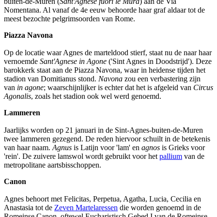
buiten-de-Muren (
Sant'Agnese fuori le Mura
) aan de Via
Nomentana. Al vanaf de 4e eeuw behoorde haar graf aldaar tot de
meest bezochte pelgrimsoorden van Rome.
Piazza Navona
Op de locatie waar Agnes de marteldood stierf, staat nu de naar haar
vernoemde
Sant'Agnese in Agone
('Sint Agnes in Doodstrijd'). Deze
barokkerk staat aan de Piazza Navona, waar in heidense tijden het
stadion van Domitianus stond.
Navona
zou een verbastering zijn
van
in agone
; waarschijnlijker is echter dat het is afgeleid van
Circus
Agonalis
, zoals het stadion ook wel werd genoemd.
Lammeren
Jaarlijks worden op 21 januari in de Sint-Agnes-buiten-de-Muren
twee lammeren gezegend. De reden hiervoor schuilt in de betekenis
van haar naam.
Agnus
is Latijn voor 'lam' en
agnos
is Grieks voor
'rein'. De zuivere lamswol wordt gebruikt voor het
pallium
van de
metropolitane aartsbisschoppen.
Canon
Agnes behoort met Felicitas, Perpetua, Agatha, Lucia, Cecilia en
Anastasia tot de
Zeven Martelaressen
die worden genoemd in de
Romeinse Canon, oftewel Eucharistisch Gebed I van de Romeinse