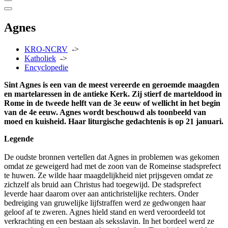
Agnes
KRO-NCRV
->
Katholiek
->
Encyclopedie
Sint Agnes is een van de meest vereerde en geroemde maagden
en martelaressen in de antieke Kerk. Zij stierf de marteldood in
Rome in de tweede helft van de 3e eeuw of wellicht in het begin
van de 4e eeuw. Agnes wordt beschouwd als toonbeeld van
moed en kuisheid. Haar liturgische gedachtenis is op 21 januari.
Legende
De oudste bronnen vertellen dat Agnes in problemen was gekomen
omdat ze geweigerd had met de zoon van de Romeinse stadsprefect
te huwen. Ze wilde haar maagdelijkheid niet prijsgeven omdat ze
zichzelf als bruid aan Christus had toegewijd. De stadsprefect
leverde haar daarom over aan antichristelijke rechters. Onder
bedreiging van gruwelijke lijfstraffen werd ze gedwongen haar
geloof af te zweren. Agnes hield stand en werd veroordeeld tot
verkrachting en een bestaan als seksslavin. In het bordeel werd ze