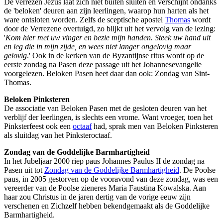
De verrezen Jezus laat zich niet buiten sluiten en verschijnt ondanks
de 'beloken' deuren aan zijn leerlingen, waarop hun harten als het
ware ontsloten worden. Zelfs de sceptische apostel
Thomas
wordt
door de Verrezene overtuigd, zo blijkt uit het vervolg van de lezing:
'
Kom hier met uw vinger en bezie mijn handen. Steek uw hand uit
en leg die in mijn zijde, en wees niet langer ongelovig maar
gelovig
.' Ook in de kerken van de Byzantijnse ritus wordt op de
eerste zondag na Pasen deze passage uit het Johannesevangelie
voorgelezen. Beloken Pasen heet daar dan ook: Zondag van Sint-
Thomas.
Beloken Pinksteren
De associatie van Beloken Pasen met de gesloten deuren van het
verblijf der leerlingen, is slechts een vrome. Want vroeger, toen het
Pinksterfeest ook een
octaaf
had, sprak men van Beloken Pinksteren
als sluitdag van het Pinksteroctaaf.
Zondag van de Goddelijke Barmhartigheid
In het Jubeljaar 2000 riep paus Johannes Paulus II de zondag na
Pasen uit tot
Zondag van de Goddelijke Barmhartigheid
. De Poolse
paus, in 2005 gestorven op de vooravond van deze zondag, was een
vereerder van de Poolse zieneres Maria Faustina Kowalska. Aan
haar zou Christus in de jaren dertig van de vorige eeuw zijn
verschenen en Zichzelf hebben bekendgemaakt als de Goddelijke
Barmhartigheid.