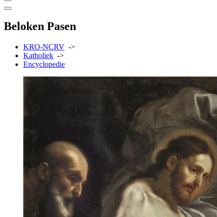
Beloken Pasen
KRO-NCRV
->
Katholiek
->
Encyclopedie