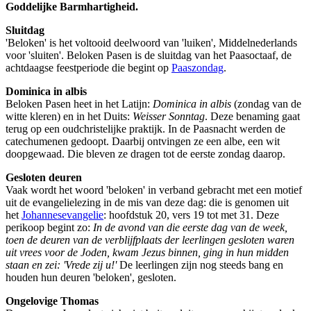
Goddelijke Barmhartigheid.
Sluitdag
'Beloken' is het voltooid deelwoord van 'luiken', Middelnederlands
voor 'sluiten'. Beloken Pasen is de sluitdag van het Paasoctaaf, de
achtdaagse feestperiode die begint op
Paaszondag
.
Dominica in albis
Beloken Pasen heet in het Latijn:
Dominica in albis
(zondag van de
witte kleren) en in het Duits:
Weisser Sonntag
. Deze benaming gaat
terug op een oudchristelijke praktijk. In de Paasnacht werden de
catechumenen gedoopt. Daarbij ontvingen ze een albe, een wit
doopgewaad. Die bleven ze dragen tot de eerste zondag daarop.
Gesloten deuren
Vaak wordt het woord 'beloken' in verband gebracht met een motief
uit de evangelielezing in de mis van deze dag: die is genomen uit
het
Johannesevangelie
: hoofdstuk 20, vers 19 tot met 31. Deze
perikoop begint zo:
In de avond van die eerste dag van de week,
toen de deuren van de verblijfplaats der leerlingen gesloten waren
uit vrees voor de Joden, kwam Jezus binnen, ging in hun midden
staan en zei: 'Vrede zij u!'
De leerlingen zijn nog steeds bang en
houden hun deuren 'beloken', gesloten.
Ongelovige Thomas