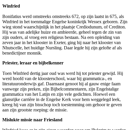
Winfried
Bonifatius werd omstreeks omstreeks 672, op zijn laatst in 675, als
Winfried in het toenmalige Engelse koninkrijk Wessex geboren. Zijn
wieg stond waarschijnlijk in het plaatsje Crediodunum, of Crediton.
Hij was van adelijke huize en ambieerde, geheel tegen de zin van
zijn ouders, al vroeg een religieus bestaan. Na een opleiding van
zeven jaar in het klooster in Exeter, ging hij naar het klooster van
Nhutscelle, het huidige Nursling. Daar legde hij zijn gelofte af als
benedictijner monnik.
Priester, leraar en bijbelkenner
Toen Winfried dertig jaar oud was werd hij tot priester gewijd. Hij
werd hoofd van de kloosterschool, waar hij grammatica-, en
literatuuronderwijs gaf. Daarnaast genoot hij al gauw enige faam
vanwege zijn preken, zijn Bijbelcommentaren, zijn Engelstalige
grammatica van het Latijn en zijn vele gedichten. Hoewel een
glansrijke carrière in de Engelse Kerk voor hem weggelegd leek,
kreeg hij van zijn bisschop toch toestemming om gehoor te geven
aan zijn grootste roeping: de missie.
Mislukte missie naar Friesland