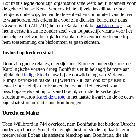
Bonifatius legde door zijn organisatorische werk het fundament voor
de gehele Duitse Kerk. Verder stichtte hij vele instellingen voor
religieus onderwijs, ten einde de eenheid en continuïteit van de leer
te waarborgen. Als erkenning voor zijn diensten benoemde paus
Gregorius III (731-741) hem in 732 dan ook tot
aartsbisschop
– zij
het in eerste instantie zonder zetel - en tot pauselijk vicaris voor het
oostelijke deel van het rijk der Franken. Bovendien verleende hij
hem toestemming om bisdommen te gaan stichten.
Invloed op kerk en staat
Door zijn goede relaties, enerzijds met Rome en anderzijds met de
Karolingische vorsten droeg Bonifatius er in belangrijke mate aan
bij dat de
Heilige Stoel
nauw bij de ontwikkeling van Midden-
Europa betrokken raakte. Hij werd in 738 dan ook tot pauselijk
legaat voor het rijk der Franken benoemd. Het netwerk van
bisschopszetels dat hij tot stand bracht, vormde de kerkelijke
structuur waarop
Karel de Grote
in het laatste kwart van de 8e eeuw
zijn staatsstructuur tot stand kon brengen.
Utrecht en Mainz
Toen Willibrord in 744 overleed, nam Bonifatius het bisdom Utrecht
onder zijn hoede. Voor het dagelijks bestuur stelde hij daarbij zijn
medewerker Eoban als assistent-bisschop aan. Bonifatius, die als