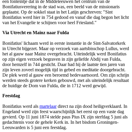
een fonteintje dat in de Middeleeuwen het centrum van de
Bonifatiusverering in de stad was, een beeld van de missionaris
geplaatst. Op de sokkel staat in het Latijn geschreven: "Sint
Bonifatius werd hier in 754 gedood en vanaf die dag begon het licht
van het Evangelie te schijnen voor heel Friesland."
Via Utrecht en Mainz naar Fulda
Bonifatius' lichaam werd in eerste instantie in de Sint-Salvatorkerk
in Utrecht bijgezet. Maar op verzoek van aartsbisschop Lullus, werd
het al gauw naar Mainz overgebracht. Uiteindelijk werd Bonifatius
op zijn eigen verzoek begraven in zijn geliefde Abdij van Fulda,
door hemzelf in 744 gesticht. Daar had hij de laatste tien jaren van
zijn leven zoveel mogelijk tijd in gebed en meditatie doorgebracht.
De plek werd al gauw een beroemd bedevaartsoord. Om zijn schrijn
werden steeds grotere kerken gebouwd, met als uiteindelijk resultaat
de huidige de Dom van Fulda, die in 1712 werd gewijd.
Feestdag
Bonifatius werd als
martelaar
direct na zijn dood heiligverklaard. In
Engeland werd zijn feest waarschijnlijk het eerst op een vaste dag
gevierd. Op 11 juni 1874 stelde paus Pius IX zijn sterfdag 5 juni als
gedachtenis voor de gehele Kerk in. In het bisdom Groningen-
Leeuwarden is 5 juni een feestdag.