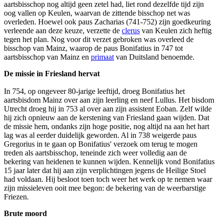
aartsbisschop nog altijd geen zetel had, liet rond dezelfde tijd zijn
oog vallen op Keulen, waarvan de zittende bisschop net was
overleden. Hoewel ook paus Zacharias (741-752) zijn goedkeuring
verleende aan deze keuze, verzette de
clerus
van Keulen zich heftig
tegen het plan. Nog voor dit verzet gebroken was overleed de
bisschop van Mainz, waarop de paus Bonifatius in 747 tot
aartsbisschop van Mainz en
primaat
van Duitsland benoemde.
De missie in Friesland hervat
In 754, op ongeveer 80-jarige leeftijd, droeg Bonifatius het
aartsbisdom Mainz over aan zijn leerling en neef Lullus. Het bisdom
Utrecht droeg hij in 753 al over aan zijn assistent Eoban. Zelf wilde
hij zich opnieuw aan de kerstening van Friesland gaan wijden. Dat
de missie hem, ondanks zijn hoge positie, nog altijd na aan het hart
lag was al eerder duidelijk geworden. Al in 738 weigerde paus
Gregorius in te gaan op Bonifatius' verzoek om terug te mogen
treden als aartsbisschop, teneinde zich weer volledig aan de
bekering van heidenen te kunnen wijden. Kennelijk vond Bonifatius
15 jaar later dat hij aan zijn verplichtingen jegens de Heilige Stoel
had voldaan. Hij besloot toen toch weer het werk op te nemen waar
zijn missieleven ooit mee begon: de bekering van de weerbarstige
Friezen.
Brute moord