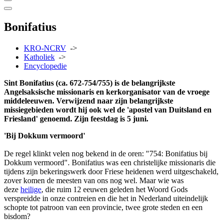
Bonifatius
KRO-NCRV
->
Katholiek
->
Encyclopedie
Sint Bonifatius (ca. 672-754/755) is de belangrijkste
Angelsaksische missionaris en kerkorganisator van de vroege
middeleeuwen. Verwijzend naar zijn belangrijkste
missiegebieden wordt hij ook wel de 'apostel van Duitsland en
Friesland' genoemd. Zijn feestdag is 5 juni.
'Bij Dokkum vermoord'
De regel klinkt velen nog bekend in de oren: "754: Bonifatius bij
Dokkum vermoord". Bonifatius was een christelijke missionaris die
tijdens zijn bekeringswerk door Friese heidenen werd uitgeschakeld,
zover komen de meesten van ons nog wel. Maar wie was
deze
heilige
, die ruim 12 eeuwen geleden het Woord Gods
verspreidde in onze contreien en die het in Nederland uiteindelijk
schopte tot patroon van een provincie, twee grote steden en een
bisdom?