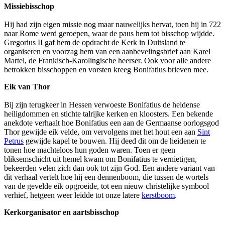
Missiebisschop
Hij had zijn eigen missie nog maar nauwelijks hervat, toen hij in 722
naar Rome werd geroepen, waar de paus hem tot bisschop wijdde.
Gregorius II gaf hem de opdracht de Kerk in Duitsland te
organiseren en voorzag hem van een aanbevelingsbrief aan Karel
Martel, de Frankisch-Karolingische heerser. Ook voor alle andere
betrokken bisschoppen en vorsten kreeg Bonifatius brieven mee.
Eik van Thor
Bij zijn terugkeer in Hessen verwoeste Bonifatius de heidense
heiligdommen en stichte talrijke kerken en kloosters. Een bekende
anekdote verhaalt hoe Bonifatius een aan de Germaanse oorlogsgod
Thor gewijde eik velde, om vervolgens met het hout een aan
Sint
Petrus
gewijde kapel te bouwen. Hij deed dit om de heidenen te
tonen hoe machteloos hun goden waren. Toen er geen
bliksemschicht uit hemel kwam om Bonifatius te vernietigen,
bekeerden velen zich dan ook tot zijn God. Een andere variant van
dit verhaal vertelt hoe hij een dennenboom, die tussen de wortels
van de gevelde eik opgroeide, tot een nieuw christelijke symbool
verhief, hetgeen weer leidde tot onze latere
kerstboom
.
Kerkorganisator en aartsbisschop