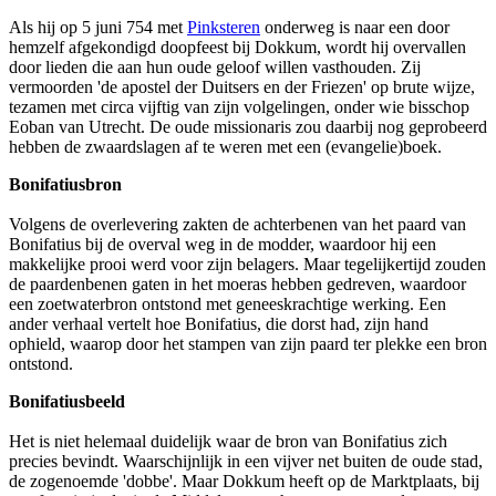
Als hij op 5 juni 754 met
Pinksteren
onderweg is naar een door
hemzelf afgekondigd doopfeest bij Dokkum, wordt hij overvallen
door lieden die aan hun oude geloof willen vasthouden. Zij
vermoorden 'de apostel der Duitsers en der Friezen' op brute wijze,
tezamen met circa vijftig van zijn volgelingen, onder wie bisschop
Eoban van Utrecht. De oude missionaris zou daarbij nog geprobeerd
hebben de zwaardslagen af te weren met een (evangelie)boek.
Bonifatiusbron
Volgens de overlevering zakten de achterbenen van het paard van
Bonifatius bij de overval weg in de modder, waardoor hij een
makkelijke prooi werd voor zijn belagers. Maar tegelijkertijd zouden
de paardenbenen gaten in het moeras hebben gedreven, waardoor
een zoetwaterbron ontstond met geneeskrachtige werking. Een
ander verhaal vertelt hoe Bonifatius, die dorst had, zijn hand
ophield, waarop door het stampen van zijn paard ter plekke een bron
ontstond.
Bonifatiusbeeld
Het is niet helemaal duidelijk waar de bron van Bonifatius zich
precies bevindt. Waarschijnlijk in een vijver net buiten de oude stad,
de zogenoemde 'dobbe'. Maar Dokkum heeft op de Marktplaats, bij