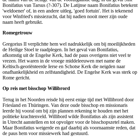
Bonifatius van Tarsus (?-307). De Latijnse naam Bonifatius betekent
'weldoener' of, in een andere uitleg, 'goed fortuin'. Het is tekenend
voor Winfried's missiezucht, dat hij nadien nooit meer zijn oude
naam heeft gebruikt.
Romegetrouw
Gregorius II verplichtte hem wel nadrukkelijk om bij moeilijkheden
de Heilige Stoel te raadplegen. In het geval van Bonifatius,
afkomstig uit de Engelse Kerk, had de paus overigens niet veel te
vrezen. Het waren in de vroege middeleeuwen met name de
Keltisch-georiënteerde Ierse en Schotse Kerk die neigden naar
onafhankelijkheid en zelfstandigheid. De Engelse Kerk was sterk op
Rome gericht.
Op reis met bisschop Willibrord
Terug in het Noorden reisde hij eerst enige tijd met Willibrord door
Friesland en Thüringen. Van deze oude bisschop en missionaris
leerde hij vooral om bij zijn plannen rekening te houden met het
politieke krachtenveld. Willibord wilde Bonifatius als zijn assistent
in Utrecht aanstellen en tot opvolger voor de bisschopszetel maken.
Maar Bonifatius weigerde en gaf daarbij als voornaamste reden, dat
de paus hem voor missiewerk had gestuurd.