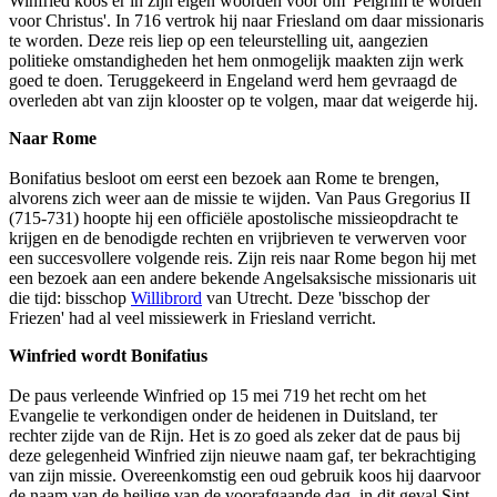
Winfried koos er in zijn eigen woorden voor om 'Pelgrim te worden
voor Christus'. In 716 vertrok hij naar Friesland om daar missionaris
te worden. Deze reis liep op een teleurstelling uit, aangezien
politieke omstandigheden het hem onmogelijk maakten zijn werk
goed te doen. Teruggekeerd in Engeland werd hem gevraagd de
overleden abt van zijn klooster op te volgen, maar dat weigerde hij.
Naar Rome
Bonifatius besloot om eerst een bezoek aan Rome te brengen,
alvorens zich weer aan de missie te wijden. Van Paus Gregorius II
(715-731) hoopte hij een officiële apostolische missieopdracht te
krijgen en de benodigde rechten en vrijbrieven te verwerven voor
een succesvollere volgende reis. Zijn reis naar Rome begon hij met
een bezoek aan een andere bekende Angelsaksische missionaris uit
die tijd: bisschop
Willibrord
van Utrecht. Deze 'bisschop der
Friezen' had al veel missiewerk in Friesland verricht.
Winfried wordt Bonifatius
De paus verleende Winfried op 15 mei 719 het recht om het
Evangelie te verkondigen onder de heidenen in Duitsland, ter
rechter zijde van de Rijn. Het is zo goed als zeker dat de paus bij
deze gelegenheid Winfried zijn nieuwe naam gaf, ter bekrachtiging
van zijn missie. Overeenkomstig een oud gebruik koos hij daarvoor
de naam van de heilige van de voorafgaande dag, in dit geval Sint