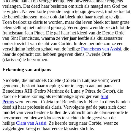
Nicolette had al op vroege leeftijd een onweerstaanbaar religieus
verlangen. Dat deed haar besluiten om zich als maagd aan God toe
te wijden. Na een korte periode begijn te zijn geweest, trad ze toe tot
de benedictinessen, maar ook dat bleek niet haar roeping te zijn.
Toen besloot ze claris te worden, maar dat leven bleek tot haar grote
teleurstelling niet radicaal genoeg. Vervolgens wendde ze zich tot de
franciscaan Jean Pinet. Die gaf haar het kleed van de Derde Orde
van Sint Franciscus, waarna ze vier jaar leefde als kluizenaarster
onder toezicht van de abt van Corbie. In deze periode zou ze een
verschijning hebben gehad van de heilige
Franciscus van Assisi
, die
haar de opdracht zou hebben gegeven diens Tweede Orde
(clarissen) te hervormen.
Erkenning van antipaus
Nicolette, die inmiddels Colette (Coleta in Latijnse vorm) werd
genoemd, besloot haar roeping voor te leggen aan antipaus
Benedictus XIII (Pedro Martínez de Luna y Pérez de Gotor), die
door de Franse koning als rechtmatige opvolger van
Sint
Petrus
werd erkend. Coleta trof Benedictus in Nice. In diens handen
deed zij haar professie als claris. Vervolgens gaf de paus zich door
middel van verscheidene bullen de volmacht om de clarissenorde te
hervormen en nieuwe kloosters te stichten in de geest van de
heilige
Clara van Assisi
. Ze keerde terug naar Corbie, waar ze
volgelingen kreeg en haar eerste klooster stichtte.