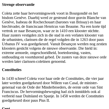
Strenge observantie
Coleta zette haar hervormingswerk voort in Bourgondië en het
bisdom Genève. Daarbij werd ze gesteund door gravin Blanche van
Genève, Isabeau de Rochechouart (barones van Brissay) en haar
biechtvader, de franciscaan Henricus van Beaume. Na een korte tijd
vertrok ze naar Besançon, waar ze in 1410 een klooster stichtte.
Haar zusters vestigden zich in die stad in een verlaten klooster van
de urbanisten, clarissen die de regel volgden die in 1263 door paus
Urbanus IV was goedgekeurd. Vanuit Besançon werden nog zestien
kloosters gesticht volgens de nieuwe observantie. Die hield in:
extreme armoede, ongeschoeidheid, boetedoening, vasten,
onthouding en voortdurend gebed. De zusters van deze nieuwe orde
werden later clarissen-coletinen genoemd.
Constituties
In 1430 schreef Coleta voor haar orde de Constituties, die vier jaar
later werden goedgekeurd door Willem van Casal, de minister-
generaal van de Orde der Minderbroeders, de eerste orde van Sint
Franciscus. De hervormingsbeweging had zich inmiddels ook al
verbreid naar Duitsland en Spanje. In 1458 werden de Constituties
goedgekeurd door paus Pius II.
Gent