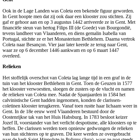
Ook in de Lage Landen was Coleta een bekende figuur geworden.
In Gent hoopte men dat zij ook daar een klooster zou stichten. Zij
gaf er gehoor aan en op 3 augustus 1442 arriveerde ze in Gent. Met
financiële steun van hertog Filips III (de Goede) van Bourgondië,
tevens landheer van Vlaanderen, en diens gemalin Isabella van
Portugal, stichtte ze er het Monasterium Bethlehem. Daarna vertrok
Coleta naar Besançon. Vier jaar later keerde ze terug naar Gent,
waar ze op 6 december 1446 aankwam en op 6 maart 1447
overleed.
Relieken
Het stoffelijk overschot van Coleta lag lange tijd in een graf in de
tuin van het klooster Bethlehem in Gent. Toen de Geuzen in 1577
het klooster verwoestten, sloegen de zusters op de vlucht en namen
de relieken van Coleta mee. Nadat de Spanjaarden in 1584 het
calvinistische Gent hadden ingenomen, konden de clarissen-
coletinen klooster terugkeren. Vanaf toen rustte haar lichaam weer in
Gent. In de 18e eeuw werd Vlaanderen bestuurd door de
Oostenrijkse tak van het Huis Habsburg. In 1783 besloot keizer
Jozef II, voorstander van het verlicht despotisme, alle kloosters op te
heffen. De clarissen werden toen opnieuw gedwongen de relieken
van hun stichteres op te graven. Dit keer werden ze overgebracht
naar de kerk Saint-Hippolyte in Poligny (Jura), waar ze nog steeds