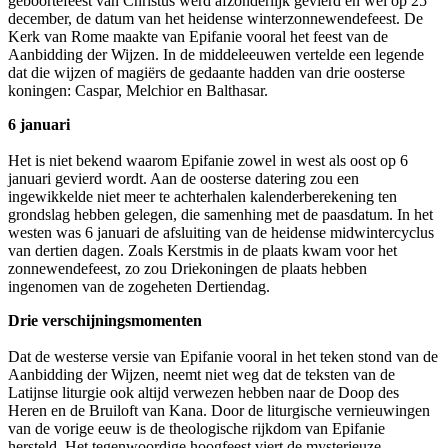
geboortefeest van Christus werd afzonderlijk gevierd en wel op 25
december, de datum van het heidense winterzonnewendefeest. De
Kerk van Rome maakte van Epifanie vooral het feest van de
Aanbidding der Wijzen. In de middeleeuwen vertelde een legende
dat die wijzen of magiërs de gedaante hadden van drie oosterse
koningen: Caspar, Melchior en Balthasar.
6 januari
Het is niet bekend waarom Epifanie zowel in west als oost op 6
januari gevierd wordt. Aan de oosterse datering zou een
ingewikkelde niet meer te achterhalen kalenderberekening ten
grondslag hebben gelegen, die samenhing met de paasdatum. In het
westen was 6 januari de afsluiting van de heidense midwintercyclus
van dertien dagen. Zoals Kerstmis in de plaats kwam voor het
zonnewendefeest, zo zou Driekoningen de plaats hebben
ingenomen van de zogeheten Dertiendag.
Drie verschijningsmomenten
Dat de westerse versie van Epifanie vooral in het teken stond van de
Aanbidding der Wijzen, neemt niet weg dat de teksten van de
Latijnse liturgie ook altijd verwezen hebben naar de Doop des
Heren en de Bruiloft van Kana. Door de liturgische vernieuwingen
van de vorige eeuw is de theologische rijkdom van Epifanie
hersteld. Het tegenwoordige hoogfeest viert de mysterieuze