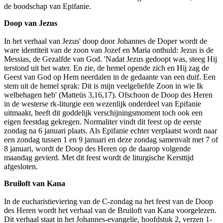
de boodschap van Epifanie.
Doop van Jezus
In het verhaal van Jezus' doop door Johannes de Doper wordt de
ware identiteit van de zoon van Jozef en Maria onthuld: Jezus is de
Messias, de Gezalfde van God. 'Nadat Jezus gedoopt was, steeg Hij
terstond uit het water. En zie, de hemel opende zich en Hij zag de
Geest van God op Hem neerdalen in de gedaante van een duif. Een
stem uit de hemel sprak: Dit is mijn veelgeliefde Zoon in wie Ik
welbehagen heb' (Matteüs 3,16,17). Ofschoon de Doop des Heren
in de westerse rk-liturgie een wezenlijk onderdeel van Epifanie
uitmaakt, heeft dit goddelijk verschijningsmoment toch ook een
eigen feestdag gekregen. Normaliter vindt dit feest op de eerste
zondag na 6 januari plaats. Als Epifanie echter verplaatst wordt naar
een zondag tussen 1 en 9 januari en deze zondag samenvalt met 7 of
8 januari, wordt de Doop des Heren op de daarop volgende
maandag gevierd. Met dit feest wordt de liturgische Kersttijd
afgesloten.
Bruiloft van Kana
In de eucharistieviering van de C-zondag na het feest van de Doop
des Heren wordt het verhaal van de Bruiloft van Kana voorgelezen.
Dit verhaal staat in het Johannes-evangelie, hoofdstuk 2, verzen 1-