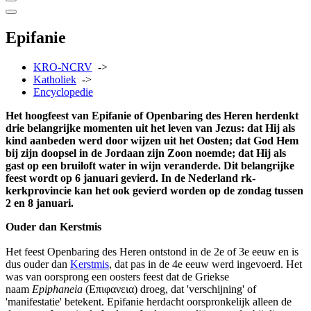
Epifanie
KRO-NCRV
->
Katholiek
->
Encyclopedie
Het hoogfeest van Epifanie of Openbaring des Heren herdenkt
drie belangrijke momenten uit het leven van Jezus: dat Hij als
kind aanbeden werd door wijzen uit het Oosten; dat God Hem
bij zijn doopsel in de Jordaan zijn Zoon noemde; dat Hij als
gast op een bruiloft water in wijn veranderde. Dit belangrijke
feest wordt op 6 januari gevierd. In de Nederland rk-
kerkprovincie kan het ook gevierd worden op de zondag tussen
2 en 8 januari.
Ouder dan Kerstmis
Het feest Openbaring des Heren ontstond in de 2e of 3e eeuw en is
dus ouder dan
Kerstmis
, dat pas in de 4e eeuw werd ingevoerd. Het
was van oorsprong een oosters feest dat de Griekse
naam
Epiphaneia
(Επιφανεια) droeg, dat 'verschijning' of
'manifestatie' betekent. Epifanie herdacht oorspronkelijk alleen de