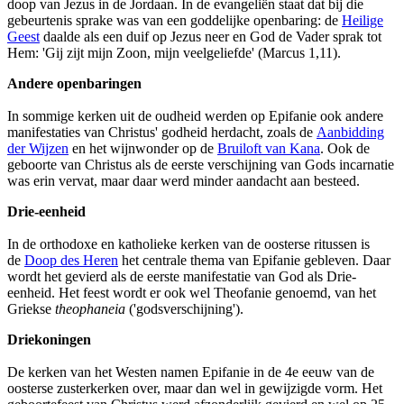
doop van Jezus in de Jordaan. In de evangeliën staat dat bij die
gebeurtenis sprake was van een goddelijke openbaring: de
Heilige
Geest
daalde als een duif op Jezus neer en God de Vader sprak tot
Hem: 'Gij zijt mijn Zoon, mijn veelgeliefde' (Marcus 1,11).
Andere openbaringen
In sommige kerken uit de oudheid werden op Epifanie ook andere
manifestaties van Christus' godheid herdacht, zoals de
Aanbidding
der Wijzen
en het wijnwonder op de
Bruiloft van Kana
. Ook de
geboorte van Christus als de eerste verschijning van Gods incarnatie
was erin vervat, maar daar werd minder aandacht aan besteed.
Drie-eenheid
In de orthodoxe en katholieke kerken van de oosterse ritussen is
de
Doop des Heren
het centrale thema van Epifanie gebleven. Daar
wordt het gevierd als de eerste manifestatie van God als Drie-
eenheid. Het feest wordt er ook wel Theofanie genoemd, van het
Griekse
theophaneia
('godsverschijning').
Driekoningen
De kerken van het Westen namen Epifanie in de 4e eeuw van de
oosterse zusterkerken over, maar dan wel in gewijzigde vorm. Het