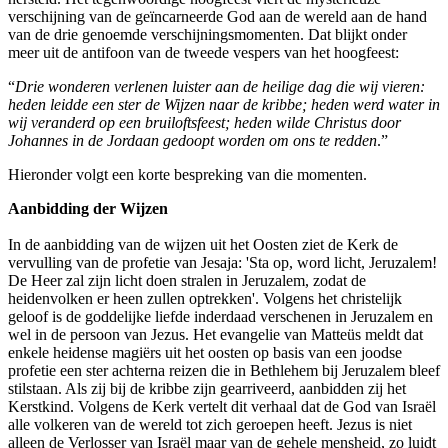
verschijning van de geïncarneerde God aan de wereld aan de hand
van de drie genoemde verschijningsmomenten. Dat blijkt onder
meer uit de antifoon van de tweede vespers van het hoogfeest:
“
Drie wonderen verlenen luister aan de heilige dag die wij vieren:
heden leidde een ster de Wijzen naar de kribbe; heden werd water in
wij veranderd op een bruiloftsfeest; heden wilde Christus door
Johannes in de Jordaan gedoopt worden om ons te redden
.”
Hieronder volgt een korte bespreking van die momenten.
Aanbidding der Wijzen
In de aanbidding van de wijzen uit het Oosten ziet de Kerk de
vervulling van de profetie van Jesaja: 'Sta op, word licht, Jeruzalem!
De Heer zal zijn licht doen stralen in Jeruzalem, zodat de
heidenvolken er heen zullen optrekken'. Volgens het christelijk
geloof is de goddelijke liefde inderdaad verschenen in Jeruzalem en
wel in de persoon van Jezus. Het evangelie van Matteüs meldt dat
enkele heidense magiërs uit het oosten op basis van een joodse
profetie een ster achterna reizen die in Bethlehem bij Jeruzalem bleef
stilstaan. Als zij bij de kribbe zijn gearriveerd, aanbidden zij het
Kerstkind. Volgens de Kerk vertelt dit verhaal dat de God van Israël
alle volkeren van de wereld tot zich geroepen heeft. Jezus is niet
alleen de Verlosser van Israël maar van de gehele mensheid, zo luidt