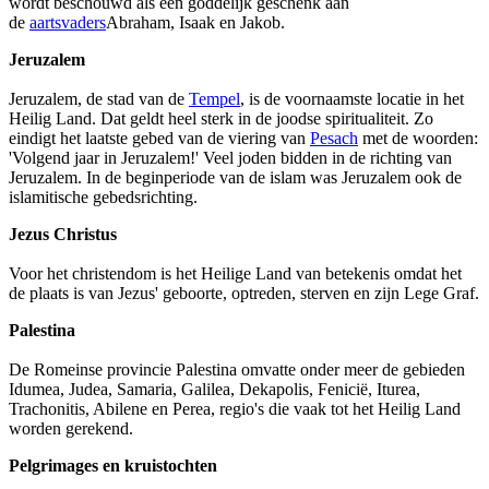
wordt beschouwd als een goddelijk geschenk aan
de
aartsvaders
Abraham, Isaak en Jakob.
Jeruzalem
Jeruzalem, de stad van de
Tempel
, is de voornaamste locatie in het
Heilig Land. Dat geldt heel sterk in de joodse spiritualiteit. Zo
eindigt het laatste gebed van de viering van
Pesach
met de woorden:
'Volgend jaar in Jeruzalem!' Veel joden bidden in de richting van
Jeruzalem. In de beginperiode van de islam was Jeruzalem ook de
islamitische gebedsrichting.
Jezus Christus
Voor het christendom is het Heilige Land van betekenis omdat het
de plaats is van Jezus' geboorte, optreden, sterven en zijn Lege Graf.
Palestina
De Romeinse provincie Palestina omvatte onder meer de gebieden
Idumea, Judea, Samaria, Galilea, Dekapolis, Fenicië, Iturea,
Trachonitis, Abilene en Perea, regio's die vaak tot het Heilig Land
worden gerekend.
Pelgrimages en kruistochten