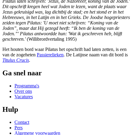
Pilatus laten schrijven: 'Jezus, de Nazoreeër, koning van de Joden.'
Dit opschrift kregen heel wat Joden te lezen, want de plaats waar
Jezus gekruisigd was, lag dichtbij de stad; en het stond er in het
Hebreeuws, in het Latijn en in het Grieks. De Joodse hogepriesters
zeiden tegen Pilatus: 'U moet niet schrijven: “Koning van de
Joden”, maar dat Hij gezegd heeft: “Ik ben de koning van de
Joden.”' Pilatus antwoordde hun: 'Wat ik geschreven heb, blijft
geschreven.'
(Willibrordvertaling 1995)
Het houten bord waar Pilatus het opschrift had laten zetten, is een
van de zogeheten
Passierelieken
. De Latijnse naam van dit bord is
Titulus Crucis
.
Ga snel naar
Programma's
Over ons
Vacatures
Hulp
Contact
Pers
Algemene voorwaarden