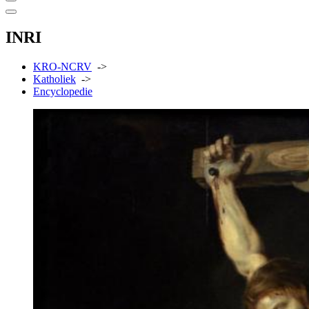
INRI
KRO-NCRV
->
Katholiek
->
Encyclopedie