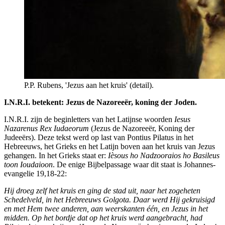
P.P. Rubens, 'Jezus aan het kruis' (detail).
I.N.R.I. betekent: Jezus de Nazoreeër, koning der Joden.
I.N.R.I. zijn de beginletters van het Latijnse woorden
Iesus
Nazarenus Rex Iudaeorum
(Jezus de Nazoreeër, Koning der
Judeeërs). Deze tekst werd op last van Pontius Pilatus in het
Hebreeuws, het Grieks en het Latijn boven aan het kruis van Jezus
gehangen. In het Grieks staat er:
Ièsous ho Nadzooraios ho Basileus
toon Ioudaioon
. De enige Bijbelpassage waar dit staat is Johannes-
evangelie 19,18-22:
Hij droeg zelf het kruis en ging de stad uit, naar het zogeheten
Schedelveld, in het Hebreeuws Golgota. Daar werd Hij gekruisigd
en met Hem twee anderen, aan weerskanten één, en Jezus in het
midden. Op het bordje dat op het kruis werd aangebracht, had