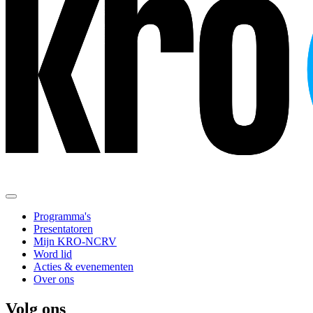
Programma's
Presentatoren
Mijn KRO-NCRV
Word lid
Acties & evenementen
Over ons
Volg ons