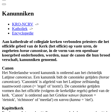
Kanunniken
KRO-NCRV
->
Katholiek
->
Encyclopedie
Aan kathedrale of collegiale kerken verbonden priesters die het
officiële gebed van de Kerk (het officie) op vaste uren, de
zogeheten
horae canonicae
, in de vorm van een openbaar
koorgebed onderhouden, worden, naar de canon die hun brood
verschaft, kanunniken genoemd.
Canon
Het Nederlandse woord kanunnik is ontleend aan het christelijk
Latijnse
canonicus
. Een kanunnik bidt de canonieke getijden (
horae
canonicae
). 'Canoniek' is afgeleid van het Latijnse zelfstandig
naamwoord
canon
(= 'regel' of 'norm'). De canonieke getijden
vormen dus het officiële (volgens de kerkelijke regels) gebed van de
kerk. ‘Canon’ is ontleend aan het Griekse κανων (
kanoon
=
'rietstok', 'richtsnoer' of 'meetlat') en καννα (
kanna
= 'riet').
Kapittelkerk