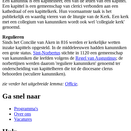
Een kanunnik is een kapittelheer, een van de leden van een kapittel.
Een kapittel is een gemeenschap van clerici verbonden aan een
kathedraal of een kapittelkerk. Hun voornaamste taak is het
publiekelijk en waardig vieren van de liturgie van de Kerk. Een kerk
met een collegium van kanunniken wordt ook wel 'collegiale kerk'
genoemd.
Regulieren
Sinds het Concilie van Aken in 816 werden er kerkelijke wetten
inzake kapittels opgesteld. In de middeleeuwen hadden kanunniken
een grote status.
Sint-Norbertus
stichtte in 1120 een gemeenschap
van kanunniken die leefden volgens de
Regel van Augustinus
; de
norbertijnen werden daarom 'reguliere kanunniken' genoemd ter
onderscheiding van kapittelheren die tot de diocesane clerus
behoorden (seculiere kanunniken).
zie verder het uitgebreide lemma:
Officie
.
Ga snel naar
Programma's
Over ons
Vacatures