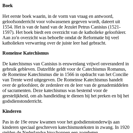
Boek
Het eerste boek waarin, in de vorm van vraag en antwoord,
geloofsonderricht voor volwassenen gegeven wordt, dateert uit
1554. Het is van de hand van de Jezuïet Petrus Canisius (1521-
1597). Het boek biedt een overzicht van de katholieke geloofsleer.
Aan zo'n overzicht was behoefte omdat de Reformatie bij veel
katholieken verwarring over de juiste leer had gebracht.
Romeinse Katechismus
De katechismus van Canisius is eeuwenlang vrijwel onveranderd in
gebruik gebleven. Datzelfde geldt voor de Catechismus Romanus,
de Romeinse Katechismus die in 1566 in opdracht van het Concilie
van Trente werd uitgegeven. De Romeinse Katechismus handelt
over de geloofsleer, de zedenleer en de leer van de genademiddelen
of sacramenten. Deze katechismus was bestemd voor de
geestelijkheid, om als handleiding te dienen bij het preken en bij het
godsdienstonderricht.
Kinderen
Pas in de 19e eeuw kwamen voor het godsdienstonderwijs aan
kinderen speciaal geschreven katechismusteksten in zwang. In 1920
stelden de Nederlandse bisschoppen een zogeheten