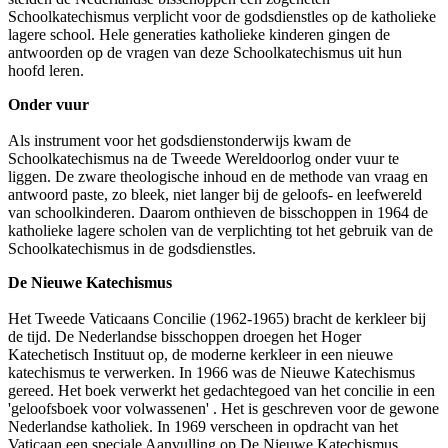
Schoolkatechismus verplicht voor de godsdienstles op de katholieke
lagere school. Hele generaties katholieke kinderen gingen de
antwoorden op de vragen van deze Schoolkatechismus uit hun
hoofd leren.
Onder vuur
Als instrument voor het godsdienstonderwijs kwam de
Schoolkatechismus na de Tweede Wereldoorlog onder vuur te
liggen. De zware theologische inhoud en de methode van vraag en
antwoord paste, zo bleek, niet langer bij de geloofs- en leefwereld
van schoolkinderen. Daarom onthieven de bisschoppen in 1964 de
katholieke lagere scholen van de verplichting tot het gebruik van de
Schoolkatechismus in de godsdienstles.
De Nieuwe Katechismus
Het Tweede Vaticaans Concilie (1962-1965) bracht de kerkleer bij
de tijd. De Nederlandse bisschoppen droegen het Hoger
Katechetisch Instituut op, de moderne kerkleer in een nieuwe
katechismus te verwerken. In 1966 was de Nieuwe Katechismus
gereed. Het boek verwerkt het gedachtegoed van het concilie in een
'geloofsboek voor volwassenen' . Het is geschreven voor de gewone
Nederlandse katholiek. In 1969 verscheen in opdracht van het
Vaticaan een speciale Aanvulling op De Nieuwe Katechismus.