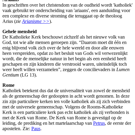
In geschriften over het christendom van de oudheid wordt 'katholiek'
vaak gebruikt ter onderscheiding van 'ariaans', een aanduiding voor
een complexe en diverse stroming die teruggaat op de theoloog
Arius (
zie
Arianisme >>
).
Gehele mensheid
De Katholieke Kerk beschouwt zichzelf als het nieuwe volk van
God, tot wie alle mensen geroepen zijn. “Daarom moet dit één en
enig blijvend volk zich over de hele wereld en door alle eeuwen
heen verspreiden, opdat zo het besluit van Gods wil verwezenlijkt
wordt, die de menselijke natuur in het begin als een eenheid heeft
geschapen en zijn kinderen die verstrooid waren, uiteindelijk toch
weer heeft willen verzamelen”, zeggen de concilievaders in
Lumen
Gentium
(LG 13).
Rome
Katholiek betekent dus dat de universaliteit van zowel de mensheid
als de gemeenschap der gedoopten in acht wordt genomen. In deze
zin zijn particuliere kerken ten volle katholiek als zij zich verbinden
met de universele gemeenschap. Volgens de Rooms-Katholieke
Kerk is een particuliere kerk pas echt katholiek als zij verbonden is
met de Kerk van Rome. De Kerk van Rome is gevestigd op de
leiding, de prediking en het martelaarschap van
Petrus
, de eerste der
apostelen. Zie:
Paus
.