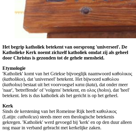
Het begrip katholiek betekent van oorsprong 'universeel'. De
Katholieke Kerk noemt zichzelf katholiek omdat zij als geheel
door Christus is gezonden tot de gehele mensheid.
Etymologie
'Katholiek' komt van het Griekse bijvoeglijk naamwoord καθολικος
(
katholikos
), dat 'universeel' betekent. Het bijwoord καθολου
(
katholou
) bestaat uit het voorvoegsel κατα (
kata
), dat onder meer
'naar', 'betreffende' of 'volgens' betekent, en ολος (
holos
), dat 'heel'
betekent. Iets is dus katholiek als het gericht is op het geheel.
Kerk
Sinds de kerstening van het Romeinse Rijk heeft καθολικος
(Latijn:
catholicus
) steeds meer een theologische betekenis
gekregen. 'Katholiek' werd gevoegd bij 'kerk' en op den duur alleen
nog maar in verband gebracht met kerkelijke zaken.