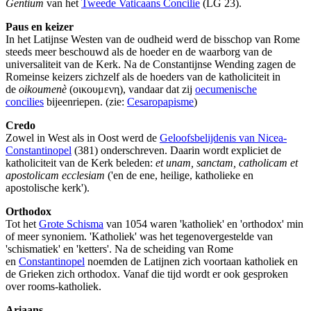
Gentium
van het
Tweede Vaticaans Concilie
(LG 23).
Paus en keizer
In het Latijnse Westen van de oudheid werd de bisschop van Rome
steeds meer beschouwd als de hoeder en de waarborg van de
universaliteit van de Kerk. Na de Constantijnse Wending zagen de
Romeinse keizers zichzelf als de hoeders van de katholiciteit in
de
oikoumenè
(οικουμενη), vandaar dat zij
oecumenische
concilies
bijeenriepen. (zie:
Cesaropapisme
)
Credo
Zowel in West als in Oost werd de
Geloofsbelijdenis van Nicea-
Constantinopel
(381) onderschreven. Daarin wordt expliciet de
katholiciteit van de Kerk beleden:
et unam, sanctam, catholicam et
apostolicam ecclesiam
('en de ene, heilige, katholieke en
apostolische kerk').
Orthodox
Tot het
Grote Schisma
van 1054 waren 'katholiek' en 'orthodox' min
of meer synoniem. 'Katholiek' was het tegenovergestelde van
'schismatiek' en 'ketters'. Na de scheiding van Rome
en
Constantinopel
noemden de Latijnen zich voortaan katholiek en
de Grieken zich orthodox. Vanaf die tijd wordt er ook gesproken
over rooms-katholiek.
Ariaans