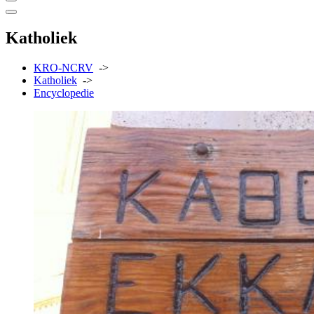
Katholiek
KRO-NCRV
->
Katholiek
->
Encyclopedie