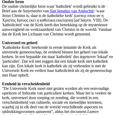
Oudste bron
De oudste christelijke bron waar 'katholiek' wordt gebruikt is de
Brief aan de Smyrneeërs van
Sint Ignatius van Antiochië
: 'waar
Jezus Christus is, daar is de katholieke kerk' (ωσπερ οπου αν η
Χριστος Ιησους εκει η καθολικη εκκλησια) [
ad Smyrn
. VIII]. De
'katholiciteit' van de Kerk heeft dus betrekking op de mysterieuze
aanwezigheid en werkzaamheid van Christus in de wereld. Vandaar
dat de Kerk het Lichaam van Christus wordt genoemd.
Universeel en geheel
'Katholieke Kerk' betekende in eerste instantie de Kerk als
universele gemeenschap, de eenheid binnen het geheel van lokale
kerken. In een bepaalde zin staat 'katholiek' dus tegenover 'lokaal' en
'particulier'. Dat wil niet zeggen dat een lokale kerk niet katholiek
kan zijn. Een lokale kerk is katholiek als zij verbonden is met de
Universele Kerk en verliest haar katholiciteit als zij de gemeenschap
met Haar opheft.
Eenheid in verscheidenheid
“De Universele Kerk moet niet gezien worden als een eenvoudige
optelsom of federatie van particuliere kerken. Maar het is veeleer de
kerk, universeel door roeping en zending, die wortelt in een
verscheidenheid van culturele, sociale en menselijke terreinen,
waarbij zij in elk deel van de wereld verschillende aspecten en
uitdrukkingsvormen aanneemt”, aldus het document
Lumen