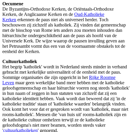
Oecumene
De Byzantijns-Orthodoxe Kerken, de Oriëntaals-Orthodoxe
Kerken, de Anglicaanse Kerken en de
Oud-Katholieke
Kerken
erkennen de paus niet als universeel herder. Toch
beschouwen zij zichzelf als katholiek. Zij vinden dat gemeenschap
met de bisschop van Rome iets anders zou moeten inhouden dan
hiërarchische ondergeschiktheid aan de paus als hoofd van de
Universele Kerk. De wijze waarop de pausen invulling geven aan
het Petrusambt vormt dus een van de voornaamste obstakels tot de
eenheid der Kerken.
Cultuurkatholiek
Het begrip 'katholiek' wordt in Nederland steeds minder in verband
gebracht met kerkelijke universaliteit of de eenheid met de paus.
Sommige organisaties die zijn opgericht in het
Rijke Roomse
Leven
maar geen werkelijke band meer hebben met de katholieke
geloofsgemeenschap en haar hiërarchie voeren nog steeds 'katholiek'
in hun naam of zeggen in hun statuten van zichzelf dat zij een
katholieke identiteit hebben. Vaak wordt dan beweerd dat zij 'in de
katholieke traditie' staan of 'katholieke waarden' belangrijk vinden.
Ook komt het voor dat er gesproken wordt van 'katholiek, maar niet
rooms-katholiek'. Mensen die 'van huis uit' rooms-katholiek zijn en
de katholieke cultuur omhelzen terwijl ze de katholieke
geloofsdogma's niet meer beamen, worden steeds vaker
'
cultuurkatholieken
' genoemd.