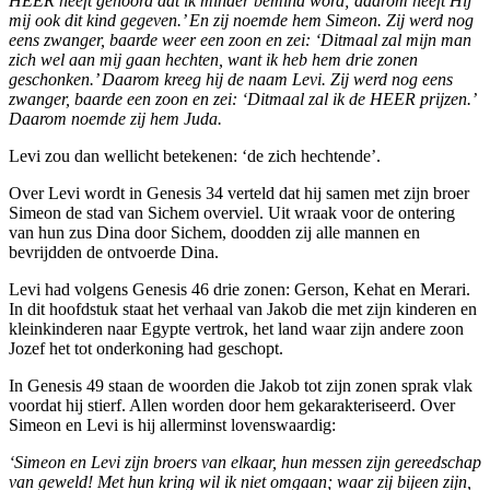
HEER heeft gehoord dat ik minder bemind word; daarom heeft Hij
mij ook dit kind gegeven.’ En zij noemde hem Simeon. Zij werd nog
eens zwanger, baarde weer een zoon en zei: ‘Ditmaal zal mijn man
zich wel aan mij gaan hechten, want ik heb hem drie zonen
geschonken.’ Daarom kreeg hij de naam Levi. Zij werd nog eens
zwanger, baarde een zoon en zei: ‘Ditmaal zal ik de HEER prijzen.’
Daarom noemde zij hem Juda.
Levi zou dan wellicht betekenen: ‘de zich hechtende’.
Over Levi wordt in Genesis 34 verteld dat hij samen met zijn broer
Simeon de stad van Sichem overviel. Uit wraak voor de ontering
van hun zus Dina door Sichem, doodden zij alle mannen en
bevrijdden de ontvoerde Dina.
Levi had volgens Genesis 46 drie zonen: Gerson, Kehat en Merari.
In dit hoofdstuk staat het verhaal van Jakob die met zijn kinderen en
kleinkinderen naar Egypte vertrok, het land waar zijn andere zoon
Jozef het tot onderkoning had geschopt.
In Genesis 49 staan de woorden die Jakob tot zijn zonen sprak vlak
voordat hij stierf. Allen worden door hem gekarakteriseerd. Over
Simeon en Levi is hij allerminst lovenswaardig:
‘Simeon en Levi zijn broers van elkaar, hun messen zijn gereedschap
van geweld! Met hun kring wil ik niet omgaan; waar zij bijeen zijn,