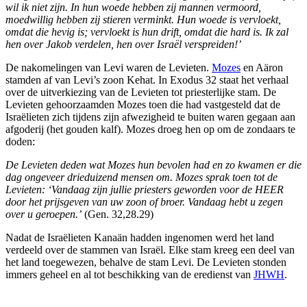
wil ik niet zijn. In hun woede hebben zij mannen vermoord,
moedwillig hebben zij stieren verminkt. Hun woede is vervloekt,
omdat die hevig is; vervloekt is hun drift, omdat die hard is. Ik zal
hen over Jakob verdelen, hen over Israël verspreiden!’
De nakomelingen van Levi waren de Levieten.
Mozes
en Aäron
stamden af van Levi’s zoon Kehat. In Exodus 32 staat het verhaal
over de uitverkiezing van de Levieten tot priesterlijke stam. De
Levieten gehoorzaamden Mozes toen die had vastgesteld dat de
Israëlieten zich tijdens zijn afwezigheid te buiten waren gegaan aan
afgoderij (het gouden kalf). Mozes droeg hen op om de zondaars te
doden:
De Levieten deden wat Mozes hun bevolen had en zo kwamen er die
dag ongeveer drieduizend mensen om. Mozes sprak toen tot de
Levieten: ‘Vandaag zijn jullie priesters geworden voor de HEER
door het prijsgeven van uw zoon of broer. Vandaag hebt u zegen
over u geroepen.’
(Gen. 32,28.29)
Nadat de Israëlieten Kanaän hadden ingenomen werd het land
verdeeld over de stammen van Israël. Elke stam kreeg een deel van
het land toegewezen, behalve de stam Levi. De Levieten stonden
immers geheel en al tot beschikking van de eredienst van
JHWH
.