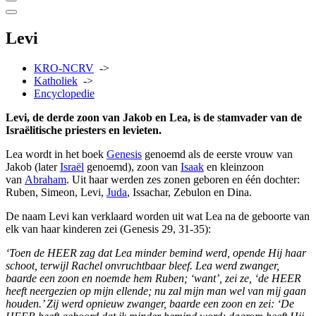
Levi
KRO-NCRV
->
Katholiek
->
Encyclopedie
Levi, de derde zoon van Jakob en Lea, is de stamvader van de
Israëlitische priesters en levieten.
Lea wordt in het boek
Genesis
genoemd als de eerste vrouw van
Jakob (later
Israël
genoemd), zoon van
Isaak
en kleinzoon
van
Abraham
. Uit haar werden zes zonen geboren en één dochter:
Ruben, Simeon, Levi,
Juda
, Issachar, Zebulon en Dina.
De naam Levi kan verklaard worden uit wat Lea na de geboorte van
elk van haar kinderen zei (Genesis 29, 31-35):
‘Toen de HEER zag dat Lea minder bemind werd, opende Hij haar
schoot, terwijl Rachel onvruchtbaar bleef. Lea werd zwanger,
baarde een zoon en noemde hem Ruben; ‘want’, zei ze, ‘de HEER
heeft neergezien op mijn ellende; nu zal mijn man wel van mij gaan
houden.’ Zij werd opnieuw zwanger, baarde een zoon en zei: ‘De