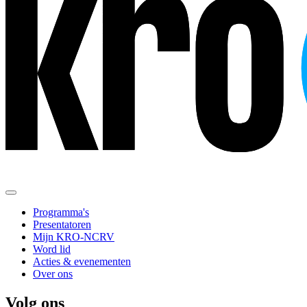
Programma's
Presentatoren
Mijn KRO-NCRV
Word lid
Acties & evenementen
Over ons
Volg ons