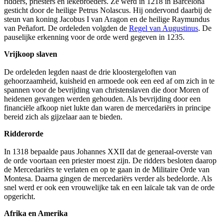
ridders, priesters en lekebroeders. Ze werd in 1218 in Barcelona
gesticht door de heilige Petrus Nolascus. Hij ondervond daarbij de
steun van koning Jacobus I van Aragon en de heilige Raymundus
van Peñafort. De ordeleden volgden de
Regel van Augustinus
. De
pauselijke erkenning voor de orde werd gegeven in 1235.
Vrijkoop slaven
De ordeleden legden naast de drie kloostergeloften van
gehoorzaamheid, kuisheid en armoede ook een eed af om zich in te
spannen voor de bevrijding van christenslaven die door Moren of
heidenen gevangen werden gehouden. Als bevrijding door een
financiële afkoop niet lukte dan waren de mercedariërs in principe
bereid zich als gijzelaar aan te bieden.
Ridderorde
In 1318 bepaalde paus Johannes XXII dat de generaal-overste van
de orde voortaan een priester moest zijn. De ridders besloten daarop
de Mercedariërs te verlaten en op te gaan in de Militaire Orde van
Montesa. Daarna gingen de mercedariërs verder als bedelorde. Als
snel werd er ook een vrouwelijke tak en een laïcale tak van de orde
opgericht.
Afrika en Amerika