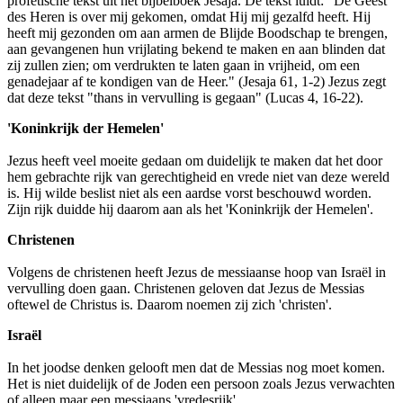
profetische tekst uit het bijbelboek Jesaja. De tekst luidt: "De Geest
des Heren is over mij gekomen, omdat Hij mij gezalfd heeft. Hij
heeft mij gezonden om aan armen de Blijde Boodschap te brengen,
aan gevangenen hun vrijlating bekend te maken en aan blinden dat
zij zullen zien; om verdrukten te laten gaan in vrijheid, om een
genadejaar af te kondigen van de Heer." (Jesaja 61, 1-2) Jezus zegt
dat deze tekst "thans in vervulling is gegaan" (Lucas 4, 16-22).
'Koninkrijk der Hemelen'
Jezus heeft veel moeite gedaan om duidelijk te maken dat het door
hem gebrachte rijk van gerechtigheid en vrede niet van deze wereld
is. Hij wilde beslist niet als een aardse vorst beschouwd worden.
Zijn rijk duidde hij daarom aan als het 'Koninkrijk der Hemelen'.
Christenen
Volgens de christenen heeft Jezus de messiaanse hoop van Israël in
vervulling doen gaan. Christenen geloven dat Jezus de Messias
oftewel de Christus is. Daarom noemen zij zich 'christen'.
Israël
In het joodse denken gelooft men dat de Messias nog moet komen.
Het is niet duidelijk of de Joden een persoon zoals Jezus verwachten
of alleen maar een messiaans 'vredesrijk'.