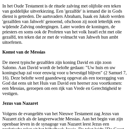
In het Oude Testament is de rituele zalving met olijfolie een teken
van goddelijke uitverkiezing. Een 'gezalfde' is iemand die in Gods
dienst is getreden. De aartsvaders Abraham, Isaak en Jakob werden
'gezalfden van Jahweh' genoemd, ofschoon zij nooit letterlijk een
wijdende Zalving ondergingen. Later worden de koningen, de
priesters en soms ook de Profeten van het volk Israël echt met olie
gezalfd, ten teken dat ze met de volmacht van Jahweh hun ambt
uitoefenen.
Komst van de Messias
De meest typische gezalfden zijn koning David en zijn zoon
Salomo. Aan David wordt de belofte gedaan: "Uw huis en uw
koningschap zal voor eeuwig voor u bevestigd blijven" (2 Samuel 7,
16). Deze belofte werd gaandeweg opgevat als een toezegging van
God dat eens uit het Huis van David een heerser zou voortkomen:
een Messias, geroepen om een rijk van Vrede en Gerechtigheid te
vestigen.
Jezus van Nazaret
Volgens de evangeliën van het Nieuwe Testament zag Jezus van
Nazaret zich als de langverwachte Messias. Aan het begin van zijn
openbaar leven in de synagoge van Nazaret leest Jezus een