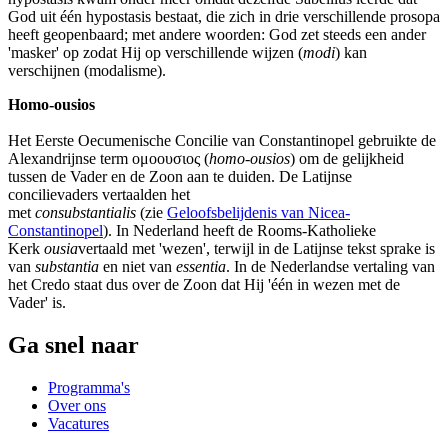
God uit één hypostasis bestaat, die zich in drie verschillende prosopa
heeft geopenbaard; met andere woorden: God zet steeds een ander
'masker' op zodat Hij op verschillende wijzen (
modi
) kan
verschijnen (modalisme).
Homo-ousios
Het Eerste Oecumenische Concilie van Constantinopel gebruikte de
Alexandrijnse term ομοουσιος (
homo-ousios
) om de gelijkheid
tussen de Vader en de Zoon aan te duiden. De Latijnse
concilievaders vertaalden het
met
consubstantialis
(zie
Geloofsbelijdenis van Nicea-
Constantinopel
). In Nederland heeft de Rooms-Katholieke
Kerk
ousia
vertaald met 'wezen', terwijl in de Latijnse tekst sprake is
van
substantia
en niet van
essentia
. In de Nederlandse vertaling van
het Credo staat dus over de Zoon dat Hij 'één in wezen met de
Vader' is.
Ga snel naar
Programma's
Over ons
Vacatures