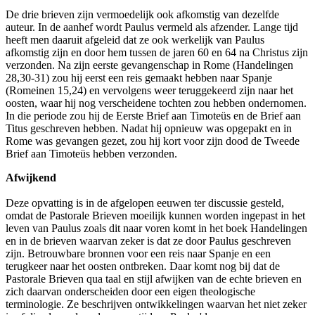
De drie brieven zijn vermoedelijk ook afkomstig van dezelfde
auteur. In de aanhef wordt Paulus vermeld als afzender. Lange tijd
heeft men daaruit afgeleid dat ze ook werkelijk van Paulus
afkomstig zijn en door hem tussen de jaren 60 en 64 na Christus zijn
verzonden. Na zijn eerste gevangenschap in Rome (Handelingen
28,30-31) zou hij eerst een reis gemaakt hebben naar Spanje
(Romeinen 15,24) en vervolgens weer teruggekeerd zijn naar het
oosten, waar hij nog verscheidene tochten zou hebben ondernomen.
In die periode zou hij de Eerste Brief aan Timoteüs en de Brief aan
Titus geschreven hebben. Nadat hij opnieuw was opgepakt en in
Rome was gevangen gezet, zou hij kort voor zijn dood de Tweede
Brief aan Timoteüs hebben verzonden.
Afwijkend
Deze opvatting is in de afgelopen eeuwen ter discussie gesteld,
omdat de Pastorale Brieven moeilijk kunnen worden ingepast in het
leven van Paulus zoals dit naar voren komt in het boek Handelingen
en in de brieven waarvan zeker is dat ze door Paulus geschreven
zijn. Betrouwbare bronnen voor een reis naar Spanje en een
terugkeer naar het oosten ontbreken. Daar komt nog bij dat de
Pastorale Brieven qua taal en stijl afwijken van de echte brieven en
zich daarvan onderscheiden door een eigen theologische
terminologie. Ze beschrijven ontwikkelingen waarvan het niet zeker