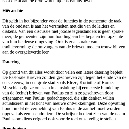
is of die al aan de orde waren tijdens Paulus' leven.
Hiërarchie
Dit geldt in het bijzonder voor de functies in de gemeente: de taak
van de oudsten is aan het versmelten met die van de leiders en
diakens. Van een discussie met joodse tegenstanders is geen sprake
meer; de gemeenten zijn hun houding aan het bepalen ten opzichte
van hun heidense omgeving. Ook is er al sprake van
traditievorming: de ontvangers van de brieven moeten trouw blijven
aan de overgeleverde leer.
Datering
Op grond van dit alles wordt door velen een latere datering bepleit.
De Pastorale Brieven zouden geschreven zijn tegen het einde van de
eerste eeuw, in een grote stad zoals Efeze, Korinthe of Rome.
Misschien zijn ze ontstaan in aansluiting bij een eerste bundeling
van de (echte) brieven van Paulus en zijn ze geschreven door
erfgenamen van Paulus' gedachtegoed, die zijn denken willen
actualiseren in het licht van nieuwe ontwikkelingen. Deze opvatting
houdt in dat de vermelding van Paulus in de aanhef moet worden
opgevat als een pseudoniem. De schrijver bedient zich van de naam
Paulus om diens erfgoed ook voor de toekomst veilig te stellen.
Pseudoniem