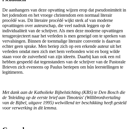
De aanhangers van deze opvatting wijzen erop dat pseudonimiteit in
het jodendom en het vroege christendom een normaal literair
procédé was. Dit literaire procédé wijkt sterk af van moderne
opvattingen over auteurschap, die veel nadruk leggen op de
individualiteit van de schrijver. Als men deze moderne opvattingen
terugprojecteert naar het verleden is men geneigd om te spreken van
vervalsingen. Binnen de toenmalige literaire conventie is daarvan
echter geen sprake. Men beriep zich op een erkende auteur uit het
verleden omdat men zich met hem verbonden wist en borg wilde
staan voor de zuiverheid van zijn ideeën. Daarbij kan ook een rol
hebben gespeeld dat tegenstanders van de schrijver van de Pastorale
Brieven zich eveneens op Paulus beriepen om hún leerstellingen te
legitimeren.
Met dank aan de Katholieke Bijbelstichting (KBS) te Den Bosch die
de 'Inleiding op de eerste brief aan Timoteüs' (Willibrordvertaling
van de Bijbel, uitgave 1995) welwillend ter beschikking heeft gesteld
voor verwerking in dit lemma.