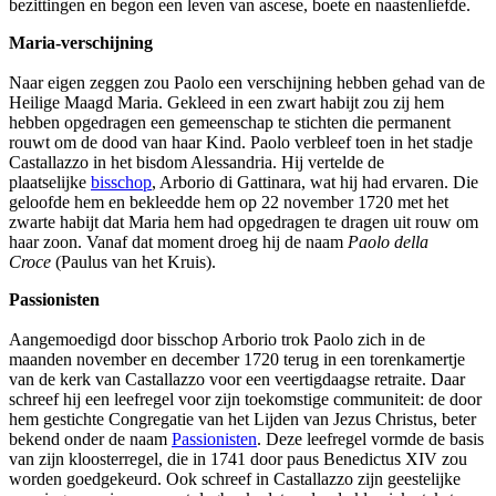
bezittingen en begon een leven van ascese, boete en naastenliefde.
Maria-verschijning
Naar eigen zeggen zou Paolo een verschijning hebben gehad van de
Heilige Maagd Maria. Gekleed in een zwart habijt zou zij hem
hebben opgedragen een gemeenschap te stichten die permanent
rouwt om de dood van haar Kind. Paolo verbleef toen in het stadje
Castallazzo in het bisdom Alessandria. Hij vertelde de
plaatselijke
bisschop
, Arborio di Gattinara, wat hij had ervaren. Die
geloofde hem en bekleedde hem op 22 november 1720 met het
zwarte habijt dat Maria hem had opgedragen te dragen uit rouw om
haar zoon. Vanaf dat moment droeg hij de naam
Paolo della
Croce
(Paulus van het Kruis).
Passionisten
Aangemoedigd door bisschop Arborio trok Paolo zich in de
maanden november en december 1720 terug in een torenkamertje
van de kerk van Castallazzo voor een veertigdaagse retraite. Daar
schreef hij een leefregel voor zijn toekomstige communiteit: de door
hem gestichte Congregatie van het Lijden van Jezus Christus, beter
bekend onder de naam
Passionisten
. Deze leefregel vormde de basis
van zijn kloosterregel, die in 1741 door paus Benedictus XIV zou
worden goedgekeurd. Ook schreef in Castallazzo zijn geestelijke