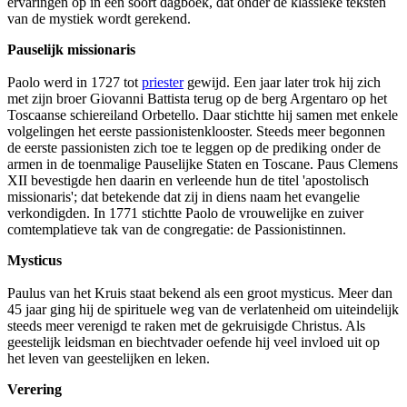
ervaringen op in een soort dagboek, dat onder de klassieke teksten
van de mystiek wordt gerekend.
Pauselijk missionaris
Paolo werd in 1727 tot
priester
gewijd. Een jaar later trok hij zich
met zijn broer Giovanni Battista terug op de berg Argentaro op het
Toscaanse schiereiland Orbetello. Daar stichtte hij samen met enkele
volgelingen het eerste passionistenklooster. Steeds meer begonnen
de eerste passionisten zich toe te leggen op de prediking onder de
armen in de toenmalige Pauselijke Staten en Toscane. Paus Clemens
XII bevestigde hen daarin en verleende hun de titel 'apostolisch
missionaris'; dat betekende dat zij in diens naam het evangelie
verkondigden. In 1771 stichtte Paolo de vrouwelijke en zuiver
comtemplatieve tak van de congregatie: de Passionistinnen.
Mysticus
Paulus van het Kruis staat bekend als een groot mysticus. Meer dan
45 jaar ging hij de spirituele weg van de verlatenheid om uiteindelijk
steeds meer verenigd te raken met de gekruisigde Christus. Als
geestelijk leidsman en biechtvader oefende hij veel invloed uit op
het leven van geestelijken en leken.
Verering