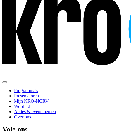
Programma's
Presentatoren
Mijn KRO-NCRV
Word lid
Acties & evenementen
Over ons
Volg ons