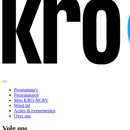
Programma's
Presentatoren
Mijn KRO-NCRV
Word lid
Acties & evenementen
Over ons
Volg ons